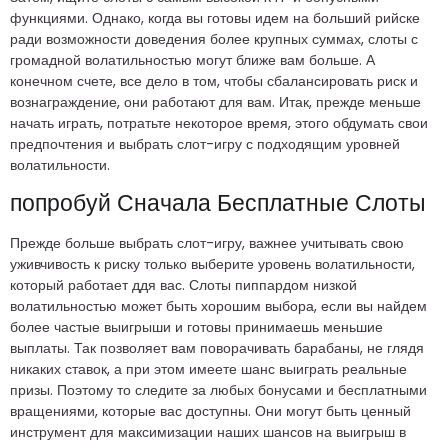
функциями. Однако, когда вы готовы идем на больший рийске
ради возможности доведения более крупных суммах, слоты с
громадной волатильностью могут ближе вам больше. А
конечном счете, все дело в том, чтобы сбалансировать риск и
вознаграждение, они работают для вам. Итак, прежде меньше
начать играть, потратьте некоторое время, этого обдумать свои
предпочтения и выбрать слот-игру с подходящим уровней
волатильности.
попробуй Сначала Бесплатные Слоты
Прежде больше выбрать слот-игру, важнее учитывать свою
уживчивость к риску только выберите уровень волатильности,
который работает ддя вас. Слоты пиппардом низкой
волатильностью может быть хорошим выбора, если вы найдем
более частые выигрыши и готовы принимаешь меньшие
выплаты. Так позволяет вам поворачивать барабаны, не глядя
никаких ставок, а при этом имеете шанс выиграть реальные
призы. Поэтому то следите за любых бонусами и бесплатными
вращениями, которые вас доступны. Они могут быть ценный
инструмент для максимизации наших шансов на выигрыш в