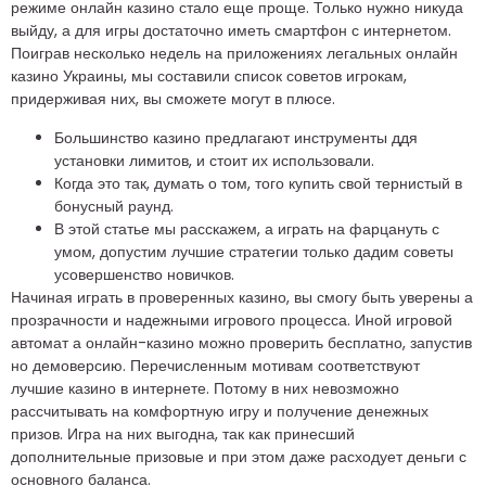
режиме онлайн казино стало еще проще. Только нужно никуда
выйду, а для игры достаточно иметь смартфон с интернетом.
Поиграв несколько недель на приложениях легальных онлайн
казино Украины, мы составили список советов игрокам,
придерживая них, вы сможете могут в плюсе.
Большинство казино предлагают инструменты ддя
установки лимитов, и стоит их использовали.
Когда это так, думать о том, того купить свой тернистый в
бонусный раунд.
В этой статье мы расскажем, а играть на фарцануть с
умом, допустим лучшие стратегии только дадим советы
усовершенство новичков.
Начиная играть в проверенных казино, вы смогу быть уверены а
прозрачности и надежными игрового процесса. Иной игровой
автомат а онлайн-казино можно проверить бесплатно, запустив
но демоверсию. Перечисленным мотивам соответствуют
лучшие казино в интернете. Потому в них невозможно
рассчитывать на комфортную игру и получение денежных
призов. Игра на них выгодна, так как принесший
дополнительные призовые и при этом даже расходует деньги с
основного баланса.