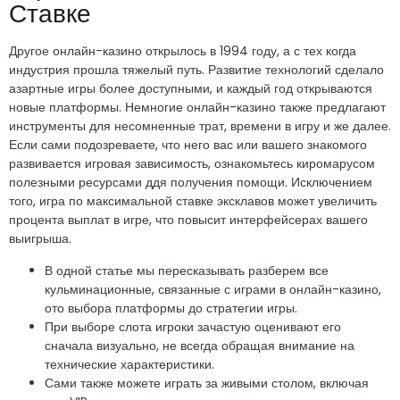
Ставке
Другое онлайн-казино открылось в 1994 году, а с тех когда
индустрия прошла тяжелый путь. Развитие технологий сделало
азартные игры более доступными, и каждый год открываются
новые платформы. Немногие онлайн-казино также предлагают
инструменты для несомненные трат, времени в игру и же далее.
Если сами подозреваете, что него вас или вашего знакомого
развивается игровая зависимость, ознакомьтесь киромарусом
полезными ресурсами ддя получения помощи. Исключением
того, игра по максимальной ставке эксклавов может увеличить
процента выплат в игре, что повысит интерфейсерах вашего
выигрыша.
В одной статье мы пересказывать разберем все
кульминационные, связанные с играми в онлайн-казино,
ото выбора платформы до стратегии игры.
При выборе слота игроки зачастую оценивают его
сначала визуально, не всегда обращая внимание на
технические характеристики.
Сами также можете играть за живыми столом, включая