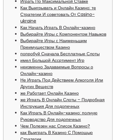
Играть По Максимальной Ставке
Как Выигрывать и Онлайн Казино: те
Стратегии И советовать От Casino-
ukraine
Как Начать Играть В Онлайн-казино
Выбирайте Игры с Компонентом Навыков
Выбирайте Игры с Наименьшим
Преимуществом Казино
попробуй Сначала Бесплатные Слоты
имел Большой Ассртимент Игр
неизменно Задаваемые Вопросы о
Онлайн-казино
Не Играть Под Действием Алкоголя Или
Других Веществ
же Работает Онлайн Казино
же Играть В Онлайн Слоты – Подробная
Инструкция Для подопечных
Как Играть В Онлайн-казино: полную
Руководство Для подопечных
Чем Полезен нас Список Казино?
как Выиграть В Казино С Помощью
Стратегии