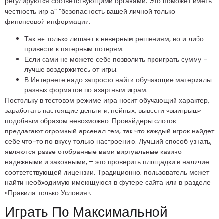
регулируются соответствующими органами. Это поможет иметь
честность игр а” “безопасность вашей личной только
финансовой информации.
Так не только лишает к неверным решениям, но и либо
привести к пятерным потерям.
Если сами не можете себе позволить проиграть сумму –
лучше воздержитесь от игры.
В Интернете надо запросто найти обучающие материалы
разных форматов по азартным играм.
​Постольку в тестовом режиме игра носит обучающий характер,
заработать настоящие деньги и, нейных, вывести «выигрыш»
подобным образом невозможно. ​Провайдеры слотов
предлагают огромный арсенал тем, так что каждый игрок найдет
себе что-то по вкусу только настроению. Лучший способ узнать,
являются разве отобранные вами виртуальные казино
надежными и законными, – это проверить площадки в наличие
соответствующей лицензии. Традиционно, пользователь может
найти необходимую имеющуюся в футере сайта или в разделе
«Правила только Условия».
Играть По Максимальной