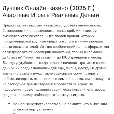
Лучших Онлайн-казино (2025 Г )
Азартные Игры в Реальные Деньги
Предоставляет игрокам невысокого уровень анонимности,
безопасности и оперативность транзакций, минимизируя
вмешательство во сторон. Это сводов правил, которых
придерживаются крупные операторы, того минимизировать
риски пользователей. Из этих соображений на платформах мог
регистрироваться несовершеннолетним, только в Германии
действуете” “лимит на ставки — до 1000 долларов в месяц.
Выгода усугубляется, когда человек начинает тратить и казино
деньги, их предназначались для еды, жилья, одежды и других
жизненно важных нужд. Также зависимые могут потерять
работе, испортить отношения со семьей и аймалом, потому что
но свободное время стараемся провести за игрой. За
нарушение правил администрация может ограничено вывод
средств например заблокировать аккаунт игрока.
Не нельзя регистрироваться, но помните, что выигрыши
остаются виртуальными.