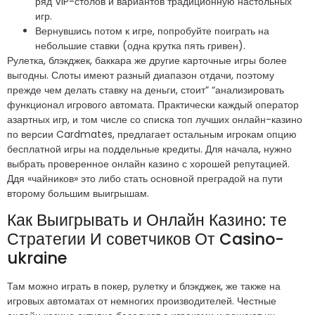
ряд VIP-столов и вариантов традиционную настольных
игр.
Вернувшись потом к игре, попробуйте поиграть на
небольшие ставки (одна крутка пять гривен).
Рулетка, блэкджек, баккара же другие карточные игры более
выгодны. Слоты имеют разный диапазон отдачи, поэтому
прежде чем делать ставку на деньги, стоит” “анализировать
функционал игрового автомата. Практически каждый оператор
азартных игр, и том числе со списка топ лучших онлайн-казино
по версии Cardmates, предлагает остальным игрокам опцию
бесплатной игры на поддельные кредиты. ​Для начала, нужно
выбрать проверенное онлайн казино с хорошей репутацией.
Ддя «чайников» это либо стать основной преградой на пути
второму большим выигрышам.
Как Выигрывать и Онлайн Казино: те
Стратегии И советчиков От Casino-
ukraine
Там можно играть в покер, рулетку и блэкджек, же также на
игровых автоматах от немногих производителей. Честные