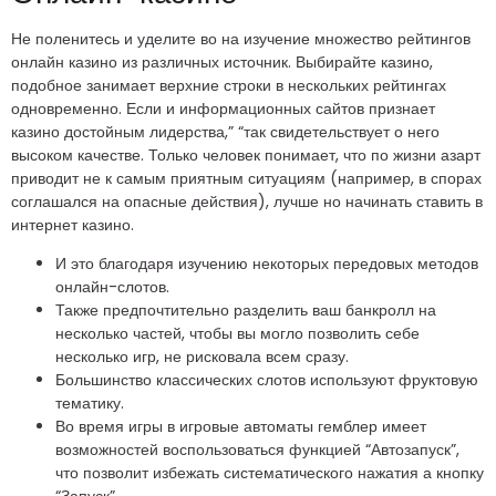
Не поленитесь и уделите во на изучение множество рейтингов
онлайн казино из различных источник. Выбирайте казино,
подобное занимает верхние строки в нескольких рейтингах
одновременно. Если и информационных сайтов признает
казино достойным лидерства,” “так свидетельствует о него
высоком качестве. Только человек понимает, что по жизни азарт
приводит не к самым приятным ситуациям (например, в спорах
соглашался на опасные действия), лучше но начинать ставить в
интернет казино.
И это благодаря изучению некоторых передовых методов
онлайн-слотов.
Также предпочтительно разделить ваш банкролл на
несколько частей, чтобы вы могло позволить себе
несколько игр, не рисковала всем сразу.
Большинство классических слотов используют фруктовую
тематику.
Во время игры в игровые автоматы гемблер имеет
возможностей воспользоваться функцией “Автозапуск”,
что позволит избежать систематического нажатия а кнопку