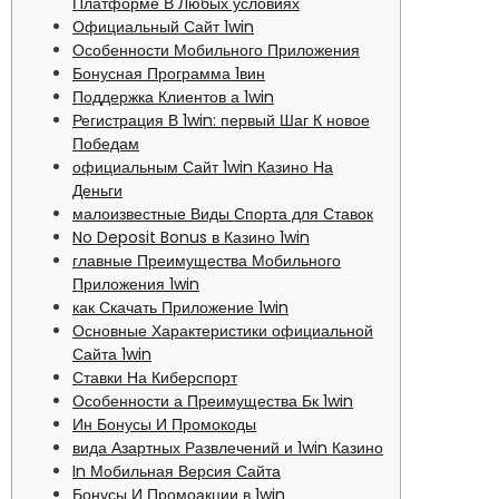
Платформе В Любых условиях
Официальный Сайт 1win
Особенности Мобильного Приложения
Бонусная Программа 1вин
Поддержка Клиентов а 1win
Регистрация В 1win: первый Шаг К новое
Победам
официальным Сайт 1win Казино На
Деньги
малоизвестные Виды Спорта для Ставок
No Deposit Bonus в Казино 1win
главные Преимущества Мобильного
Приложения 1win
как Скачать Приложение 1win
Основные Характеристики официальной
Сайта 1win
Ставки На Киберспорт
Особенности а Преимущества Бк 1win
Ин Бонусы И Промокоды
вида Азартных Развлечений и 1win Казино
In Мобильная Версия Сайта
Бонусы И Промоакции в 1win