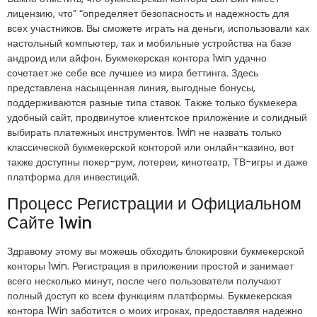
лицензию, что” “определяет безопасность и надежность для
всех участников. Вы сможете играть на деньги, использовали как
настольный компьютер, так и мобильные устройства на базе
андроид или айфон. Букмекерская контора 1win удачно
сочетает же себе все лучшее из мира беттинга. Здесь
представлена насыщенная линия, выгодные бонусы,
поддерживаются разные типа ставок. Также только букмекера
удобный сайт, продвинутое клиентское приложение и солидный
выбирать платежных инструментов. 1win не назвать только
классической букмекерской конторой или онлайн-казино, вот
также доступны покер-рум, лотереи, кинотеатр, ТВ-игры и даже
платформа для инвестиций.
Процесс Регистрации и Официальном
Сайте 1win
Здравому этому вы можешь обходить блокировки букмекерской
конторы 1win. Регистрация в приложении простой и занимает
всего несколько минут, после чего пользователи получают
полный доступ ко всем функциям платформы. Букмекерская
контора 1Win заботится о моих игроках, предоставляя надежно