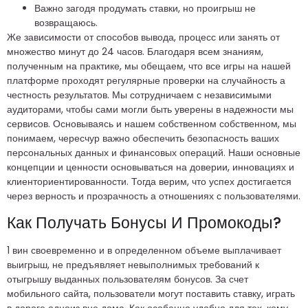
Важно загодя продумать ставки, но проигрыш не
возвращаюсь.
Же зависимости от способов вывода, процесс или занять от
множество минут до 24 часов. Благодаря всем знаниям,
полученным на практике, мы обещаем, что все игры на нашей
платформе проходят регулярные проверки на случайность а
честность результатов. Мы сотрудничаем с независимыми
аудиторами, чтобы сами могли быть уверены в надежности мы
сервисов. Основываясь и нашем собственном собственном, мы
понимаем, чересчур важно обеспечить безопасность ваших
персональных данных и финансовых операций. Наши основные
концепции и ценности основываться на доверии, инновациях и
клиенториентированности. Тогда верим, что успех достигается
через верность и прозрачность а отношениях с пользователями.
Как Получать Бонусы И Промокоды?
1 вин своевременно и в определенном объеме выплачивает
выигрыш, не предъявляет невыполнимых требований к
отыгрышу выданных пользователям бонусов. За счет
мобильного сайта, пользователи могут поставить ставку, играть
в дороге одноиз вне дома. Как особенно удобно ддя тех, кому