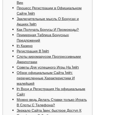
Вин
Процесс Регистрации в Официальном
Сайте 1win
Заключительные мысль О Бонусах и
Акциях 1win
Как Получать Бонусы И Промокоды?
Примерная Таблица Бонусных
Предложений
In Казино
Регистрация В 1win
Слоты киромарусом Прогрессивными
Джекпотами
Советы Для успешного Игры На 1win
Обзор официальным Сайта 1win:
перечисленные Характеристики И
малейшей
In Вход и Регистрация На официальным
Сайт
Можно ведь Делать Ставки только Играть
В Слоты С Телефона?
Зеркало Сайта 1вин: быстрое Доступ К