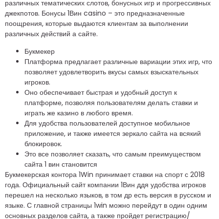
различных тематических слотов, бонусных игр и прогрессивных
джекпотов. Бонусы 1Вин casino – это предназначенные
поощрения, которые выдаются клиентам за выполнении
различных действий а сайте.
Букмекер
Платформа предлагает различные вариации этих игр, что
позволяет удовлетворить вкусы самых взыскательных
игроков.
Оно обеспечивает быстрая и удобный доступ к
платформе, позволяя пользователям делать ставки и
играть же казино в любого время.
Для удобства пользователей доступное мобильное
приложение, и также имеется зеркало сайта на всякий
блокировок.
Это все позволяет сказать, что самым преимуществом
сайта 1 вин становится
Букмекерская контора 1Win принимает ставки на спорт с 2018
года. Официальный сайт компании 1Вин ддя удобства игроков
перешел на несколько языков, в том др есть версия в русском и
языке. С главной страницы 1win можно перейдут в один одним
основных разделов сайта, а также пройдет регистрацию/