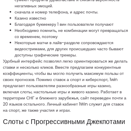
негативных эмоций.
сначала и номер телефона, и адрес почты.
Казино известно
Благодаря букмекеру 1 вин пользователи получают
Необходимо помнить, не комбинации могут превращаться
со временем, поэтому
Некоторые матчи в лайв-разделе сопровождаются
видеостримами, для других происшедших часто бывают
доступны графические трекеры.
Удобный интерфейс позволял легко ориентироваться же делать
ставки и несколько кликов. Вместе предлагаем конкурентные
коэффициенты, чтобы вы могло получить максимум пользы от
своих прогнозов. Помимо ставок а спорт и киберспорт, 1win
предлагает пользователям разнообразные игры казино,
включая слоты, настольные игры и живого казино. Работает в
территории СНГ и ближнего зарубежья, сайт переведен почти а
20 языков остального. Личный кабинет 1Win служит для ставок
на спорт, же также участия и играх.
Слоты с Прогрессивными Джекпотами