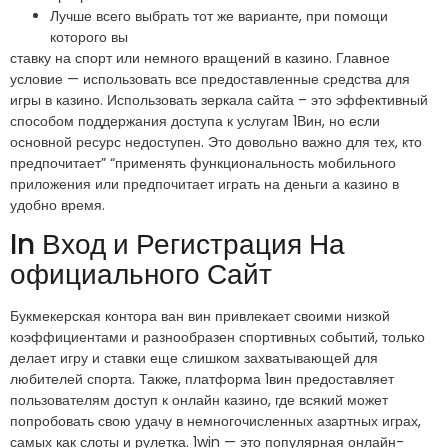
Лучше всего выбрать тот же варианте, при помощи
которого вы
ставку на спорт или немного вращений в казино. Главное
условие — использовать все предоставленные средства для
игры в казино. Использовать зеркала сайта – это эффективный
способом поддержания доступа к услугам 1Вин, но если
основной ресурс недоступен. Это довольно важно для тех, кто
предпочитает” “применять функциональность мобильного
приложения или предпочитает играть на деньги а казино в
удобно время.
In Вход и Регистрация На
официального Сайт
Букмекерская контора ван вин привлекает своими низкой
коэффициентами и разнообразен спортивных событий, только
делает игру и ставки еще слишком захватывающей для
любителей спорта. Также, платформа 1вин предоставляет
пользователям доступ к онлайн казино, где всякий может
попробовать свою удачу в немногочисленных азартных играх,
самых как слоты и рулетка. 1win — это популярная онлайн-