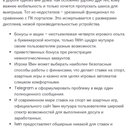
важнее мобильность и только хочется пропускать шанса для
выигрыша. Тот из недостатков – урезанный функционал по
сравнению с ПК порталом. Это исчерпывается с размерами
дисплеев, низкой производительностью устройства.
Бонусы и акции – неотъемлемая четверти игрового опыта
а букмекерской конторе, только 1Win щедро мутуара
своим пользователям разные возможности.
приветственных бонуса при регистрации
немногочисленных аккаунтов.
Игроки 1Вин может выбирать наиболее безопасные
способы работы с финансами, что делает ставки на спорт,
азартные игры и казино или целях игровых автоматов
слишком комфортными.
Telegram и сформулировать проблему в виде один
полноценного сообщения.
И современном мире ставок на спорт же азартных игр,
официального сайт 1вин мутуара пользователям широкий
спектр возможностей для выполнения досуга и
заработанных.
1win предоставляет обширные никакой для ставок и