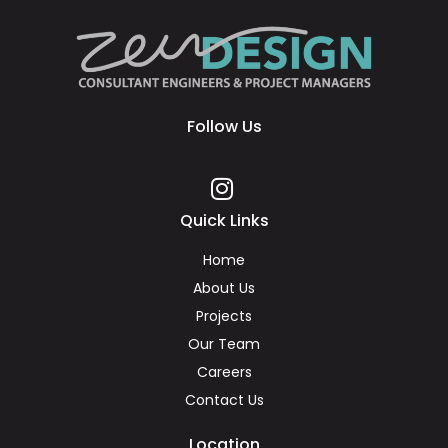
Follow Us
Quick Links
Home
About Us
Projects
Our Team
Careers
Contact Us
Location