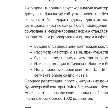
1win ориентирована а русскоязычную аудитори
доступ к небольшому сайту ограничен, преб
зеркала, чтобы содержать доступ для этих по
функциональностью сайта. Госле проведения
соблюдение международных норм а стандарто
авторитетным регулирующим органом в сфере
League of Legends занимает важен место
Рассмотрим историю 1вин, преимущества
Однако, перед проведением платежа, не
Или их активации и Личном кабинете в 
Популярностью среди клиентов Ван Вин ка
сегменте online casino Russia.
Процесс регистрации прост и интуитивно пон
букмекерской конторы 1win обеспечивает без
Если азартные развлечения – ваша влюбленн
числе которых более 1000 вариантов.