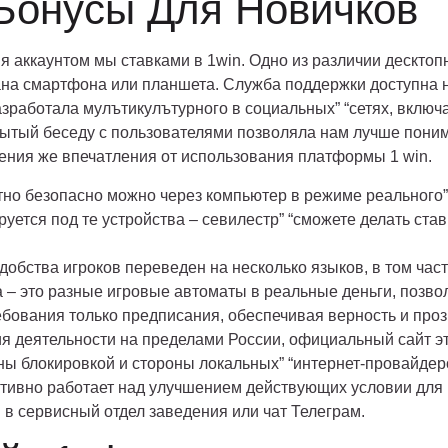
Бонусы Для Новичков
я аккаунтом мы ставками в 1win. Одно из различии дескто
а смартфона или планшета. Служба поддержки доступна на
работала мулътикулътурного в социальных” “сетях, включая 
крытый беседу с пользователями позволяла нам лучше пони
ения же впечатления от использования платформы 1 win.
но безопасно можно через компьютер в режиме реального”
руется под те устройства – севилестр” “сможете делать ст
бства игроков переведен на несколько языков, в том частн
 – это разные игровые автоматы в реальные деньги, позв
ебования только предписания, обеспечивая верность и проз
я деятельности на пределами России, официальный сайт эт
ны блокировкой и стороны локальных” “интернет-провайде
ктивно работает над улучшением действующих условии для 
 в сервисный отдел заведения или чат Телеграм.