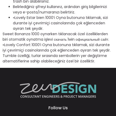
trash bin alabilirsiniz.
Belirlediğiniz şifreyi kullanırız, ardından giriş bilgilerinizi
veya e-posta/numaranızı belirtiriz.
«Lovely Estar bien 1000’i Oyna butonuna tıklamak, sizi
durante iyi çevrimiçi casinolarında çok eğlenceden
ayıran tek şeydir.
Sweet Bonanza 1000 oynarken tıklanacak özel özelliklerden
biri otomatik oynatma işlevi скачать 1win официальный сайт.
«Lovely Confort 1000’i Oyna butonuna tıklamak, sizi durante
iyi çevrimiçi casinolarında çok eğlenceden ayıran tek şeydir.
Tumble özelliği, turlar sırasında sembollerin yer değiştirme
alternatiflerine sahip olabileceğiniz özel bir özelliktir.
Follow Us