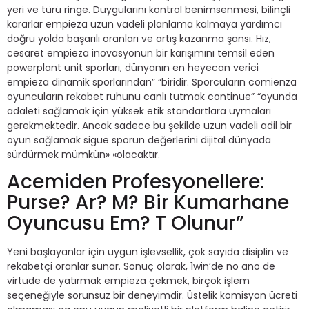
yeri ve türü ringe. Duygularını kontrol benimsenmesi, bilinçli
kararlar empieza uzun vadeli planlama kalmaya yardımcı
doğru yolda başarılı oranları ve artış kazanma şansı. Hız,
cesaret empieza inovasyonun bir karışımını temsil eden
powerplant unit sporları, dünyanın en heyecan verici
empieza dinamik sporlarından” “biridir. Sporcuların comienza
oyuncuların rekabet ruhunu canlı tutmak continue” “oyunda
adaleti sağlamak için yüksek etik standartlara uymaları
gerekmektedir. Ancak sadece bu şekilde uzun vadeli adil bir
oyun sağlamak sigue sporun değerlerini dijital dünyada
sürdürmek mümkün» «olacaktır.
Acemiden Profesyonellere:
Purse? Ar? M? Bir Kumarhane
Oyuncusu Em? T Olunur”
Yeni başlayanlar için uygun işlevsellik, çok sayıda disiplin ve
rekabetçi oranlar sunar. Sonuç olarak, 1win’de no ano de
virtude de yatırmak empieza çekmek, birçok işlem
seçeneğiyle sorunsuz bir deneyimdir. Üstelik komisyon ücreti