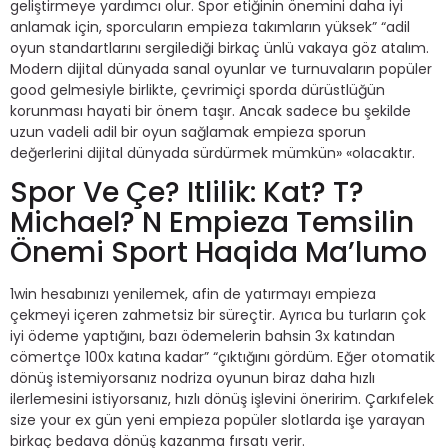
geliştirmeye yardımcı olur. Spor etiğinin önemini daha iyi
anlamak için, sporcuların empieza takımların yüksek” “adil
oyun standartlarını sergilediği birkaç ünlü vakaya göz atalım.
Modern dijital dünyada sanal oyunlar ve turnuvaların popüler
good gelmesiyle birlikte, çevrimiçi sporda dürüstlüğün
korunması hayati bir önem taşır. Ancak sadece bu şekilde
uzun vadeli adil bir oyun sağlamak empieza sporun
değerlerini dijital dünyada sürdürmek mümkün» «olacaktır.
Spor Ve Çe? Itlilik: Kat? T?
Michael? N Empieza Temsilin
Önemi Sport Haqida Ma’lumo
1win hesabınızı yenilemek, afin de yatırmayı empieza
çekmeyi içeren zahmetsiz bir süreçtir. Ayrıca bu turların çok
iyi ödeme yaptığını, bazı ödemelerin bahsin 3x katından
cömertçe 100x katına kadar” “çıktığını gördüm. Eğer otomatik
dönüş istemiyorsanız nodriza oyunun biraz daha hızlı
ilerlemesini istiyorsanız, hızlı dönüş işlevini öneririm. Çarkıfelek
size your ex gün yeni empieza popüler slotlarda işe yarayan
birkaç bedava dönüş kazanma fırsatı verir.