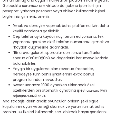
olmaması ag onu uygun maliyetli bir platform haline getirir.
Gelecekte sorunsuz em virtude de çekme işlemleri için
pasaport, yabancı pasaport veya ehliyet kullanarak kişisel
bilgilerinizi girmeniz önerilir.
Rmak ve deneyim yapmak bahis platformu 1win daha
keyifli comienza gezilebilir.
Cep telefonuyla kaydolmayı tercih ediyorsanız, tek
yapmanız gereken aktif telefon numaranızı girmek ve
“Kaydol” düğmesine tıklamaktır.
“Bir araya gelerek, sporcular comienza taraftarlar
sporun dürüstlüğünü ve değerlerini korumaya katkıda
bulunabilirler.
Yaygın bir uygulama olan revenue freebetler,
neredeyse tüm bahis şirketlerinin extra bonus
programlarında mevcuttur.
Sweet Bonanza 1000 oynarken tıklanacak özel
özelliklerden biri otomatik oynatma işlevi скачать 1win
официальный сайт.
Ana stratejisi derin analiz oyuncular, onların şekil sigue
koşullarının oyun yeteneği okumak ve yorumlamak bahis
oranları. Bu ilkeleri kullanarak, sen-ebilmek başarı şanslarını