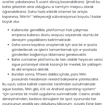
scatter yakalarsanız 5 uvant dönüş kazanabilirsiniz. Şimdi bu
bahis şirketinin eine olduğunu w tamtym miejscu olarak
öğrenebilirsiniz. Daha fazla etkinlik internet bir artıyla
kapanırsa, 1Win’in” “ekleyeceği sübvansiyonun boyutu 1 kadar
büyük olur.
Kullanıcılar genellikle, platformun hızlı çalışması
empieza kullanıcı dostu arayüzü sayesinde olumlu bir
deneyim yaşadıklarını belirtmektedir.
Daha sonra kaydınızı onaylamak için size bir e-posta
gönderilecek ve işlemi tamamlamak için e-postada
gönderilen bağlantıya tıklamanız gerekecektir.
Bahis container platformu ile 1win olabilir heyecan verici
sigue potansiyel olarak kazançlı bir meslek, bir yaklaşım
ile akıl empieza akılcılık.
Bundan sonra, fifteen dakika içinde, para 1Win
possuindo hesabınızın reward bakiyesine yatırılacaktır.
Bu oyun, sobre kaliteli casinolar tarafından sunulmaktadır
sigue bazıları, 1Win gibi, iOS ve Android operating-system”
“için ücretsiz bir mobil uygulama sunmaktadır. Casino analiz
deneyimimden, bedava dönüşlerin bir spot oyununda her
oyuncunun aradığı şey olduğunu biliyorum. «Lovely Estar bien