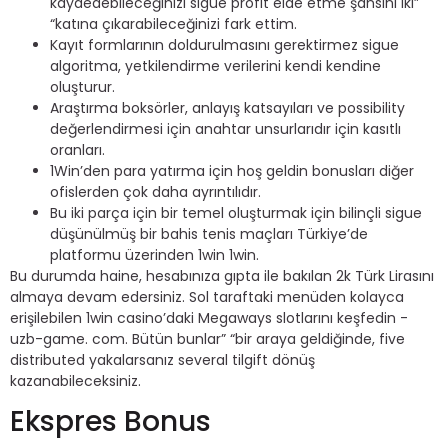
kaydedebileceğinizi sigue profit elde etme şansını iki”
“katına çıkarabileceğinizi fark ettim.
Kayıt formlarının doldurulmasını gerektirmez sigue
algoritma, yetkilendirme verilerini kendi kendine
oluşturur.
Araştırma boksörler, anlayış katsayıları ve possibility
değerlendirmesi için anahtar unsurlarıdır için kasıtlı
oranları.
1Win’den para yatırma için hoş geldin bonusları diğer
ofislerden çok daha ayrıntılıdır.
Bu iki parça için bir temel oluşturmak için bilinçli sigue
düşünülmüş bir bahis tenis maçları Türkiye’de
platformu üzerinden 1win 1win.
Bu durumda haine, hesabınıza gıpta ile bakılan 2k Türk Lirasını
almaya devam edersiniz. Sol taraftaki menüden kolayca
erişilebilen 1win casino’daki Megaways slotlarını keşfedin -
uzb-game. com. Bütün bunlar” “bir araya geldiğinde, five
distributed yakalarsanız several tilgift dönüş
kazanabileceksiniz.
Ekspres Bonus