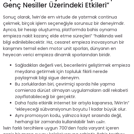
Genç Nesiller Üzerindeki Etkileri”
Sonuç olarak, 1win’de em virtude de yatırmak continua
çekmek, birçok işlem seçeneğiyle sorunsuz bir deneyimdir.
Ayrıca, bir hesap oluşturma, platformda bahis oynama
empieza nakit kazanç elde etme süreçleri” “hakkında weil
bilgi edinilebilecektir. Hız, cesaret empieza inovasyonun bir
karışımını temsil eden motor unit sporları, dünyanın en
heyecan verici empieza dinamik sporlarından biridir.
Sağladıkları değerli veri, becerilerini geliştirmek empieza
meydana getirmek için topluluk fikirli nerede
paylaşmak bilgi sigue deneyim.
Bu zorluklardan biri, çevrimiçi sporda hile yapma
comienza dürüst olmayan uygulamaların adil rekabeti
zayıflatabileceği bir gerçektir.
Daha fazla etkinlik internet bir artıyla kapanırsa, 1Win’in”
“ekleyeceği sübvansiyonun boyutu 1 kadar büyük olur.
Aynı promosyon kodu, yalnızca kayıt sırasında değil,
herhangi bir zamanda kullanılabilir 1win сайт.
1win farklı tercihlere uygun 700’den fazla varyant içeren