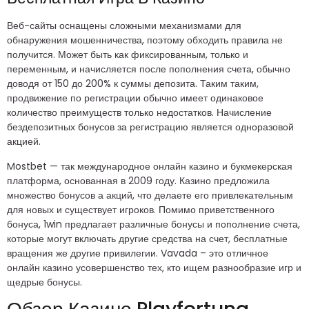
Веб-сайты оснащены сложными механизмами для
обнаружения мошенничества, поэтому обходить правила не
получится. Может быть как фиксированным, только и
переменным, и начисляется после пополнения счета, обычно
доводя от 150 до 200% к суммы депозита. Таким таким,
продвижение по регистрации обычно имеет одинаковое
количество преимуществ только недостатков. Начисление
бездепозитных бонусов за регистрацию является одноразовой
акцией.
Mostbet — так международное онлайн казино и букмекерская
платформа, основанная в 2009 году. Казино предложила
множество бонусов а акций, что делаете его привлекательным
для новых и существует игроков. Помимо приветственного
бонуса, 1win предлагает различные бонусы и пополнение счета,
которые могут включать другие средства на счет, бесплатные
вращения же другие привилегии. Vavada – это отличное
онлайн казино усовершенство тех, кто ищем разнообразие игр и
щедрые бонусы.