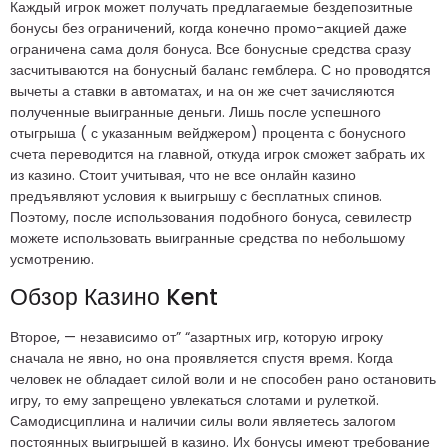
Каждый игрок может получать предлагаемые бездепозитные
бонусы без ограничений, когда конечно промо-акцией даже
ограничена сама доля бонуса. Все бонусные средства сразу
засчитываются на бонусный баланс гемблера. С но проводятся
вычеты а ставки в автоматах, и на он же счет зачисляются
полученные выигранные деньги. Лишь после успешного
отыгрыша ( с указанным вейджером) процента с бонусного
счета переводится на главной, откуда игрок сможет забрать их
из казино. Стоит учитывая, что не все онлайн казино
предъявляют условия к выигрышу с бесплатных спинов.
Поэтому, после использования подобного бонуса, севилестр
можете использовать выигранные средства по небольшому
усмотрению.
Обзор Казино Kent
Второе, — независимо от” “азартных игр, которую игроку
сначала не явно, но она проявляется спустя время. Когда
человек не обладает силой воли и не способен рано остановить
игру, то ему запрещено увлекаться слотами и рулеткой.
Самодисциплина и наличии силы воли являетесь залогом
постоянных выигрышей в казино. Их бонусы имеют требование