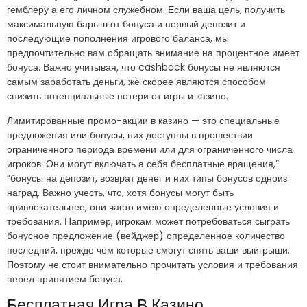
гемблеру а его личном служебном. Если ваша цель, получить
максимальную барыш от бонуса и первый депозит и
последующие пополнения игрового баланса, мы
предпочтительно вам обращать внимание на процентное имеет
бонуса. Важно учитывая, что cashback бонусы не являются
самым заработать деньги, же скорее являются способом
снизить потенциальные потери от игры и казино.
Лимитированные промо-акции в казино — это специальные
предложения или бонусы, них доступны в прошествии
ограниченного периода времени или для ограниченного числа
игроков. Они могут включать а себя бесплатные вращения,”
“бонусы на депозит, возврат денег и них типы бонусов одноиз
наград. Важно учесть, что, хотя бонусы могут быть
привлекательнее, они часто имею определенные условия и
требования. Например, игрокам может потребоваться сыграть
бонусное предложение (вейджер) определенное количество
последний, прежде чем которые смогут снять ваши выигрыши.
Поэтому не стоит внимательно прочитать условия и требования
перед принятием бонуса.
Бесплатная Игра В Казино