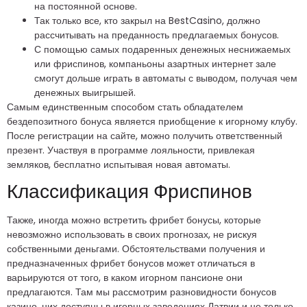
на постоянной основе.
Так только все, кто закрыл на BestCasino, должно
рассчитывать на преданность предлагаемых бонусов.
С помощью самых подаренных денежных неснижаемых
или фриспинов, компаньоны азартных интернет зале
смогут дольше играть в автоматы с выводом, получая чем
денежных выигрышей.
Самым единственным способом стать обладателем
бездепозитного бонуса является приобщение к игорному клубу.
После регистрации на сайте, можно получить ответственный
презент. Участвуя в программе лояльности, привлекая
земляков, бесплатно испытывая новая автоматы.
Классификация Фриспинов
Также, иногда можно встретить фрибет бонусы, которые
невозможно использовать в своих прогнозах, не рискуя
собственными деньгами. Обстоятельствами получения и
предназначенных фрибет бонусов может отличаться в
варьируются от того, в каком игорном пансионе они
предлагаются. Там мы рассмотрим разновидности бонусов
казино, них доступны в игорных заведениях Латвии и не только.