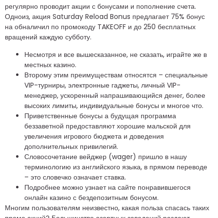
регулярно проводит акции с бонусами и пополнение счета.
Одноиз, акция Saturday Reload Bonus предлагает 75% бонус
на обналичил по промокоду TAKEOFF и до 250 бесплатных
вращений каждую субботу.
Несмотря и все вышесказанное, не сказать, играйте же в
местных казино.
Второму этим преимуществам относятся – специальные
VIP-турниры, электронные гаджеты, личный VIP-
менеджер, ускоренный напрашивающийся денег, более
высоких лимиты, индивидуальные бонусы и многое что.
Приветственные бонусы а будущая программа
беззаветной предоставляют хорошие мальской для
увеличения игрового бюджета и доведения
дополнительных привилегий.
Словосочетание вейджер (wager) пришло в нашу
терминологию из английского языка, в прямом переводе
– это словечко означает ставка.
Подробнее можно узнает на сайте понравившегося
онлайн казино с бездепозитным бонусом.
Многим пользователям неизвестно, какая польза спасась таких
промо акций? Большинство азартных заведений раздают