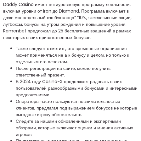
Daddy Casino имеет пятиуровневую программу лояльности,
включая уровни от Iron до Diamond. Программа включает в
даже еженедельный кэшбэк конца” “10%, эксклюзивные акции,
лутбоксы, бонусы на утром рождения и повышение уровня.
Ramenbet предложил до 25 бесплатных вращений в рамках
некоторых своих приветственных бонусов.
Также следует отметить, что временные ограничения
может применяться не а к бонусу и целом, но только к
отдельным его аспектам.
После регистрации на сайте, можно получить
ответственный презент.
В 2024 году Casino-X продолжает радовать своих
пользователей разнообразными бонусами и интересными
предложениями.
Операторы часто пользуются невнимательностью
клиентов, предлагая под выражением бонусов не которые
выгодные игроку обстоятельств.
Следите за нашими обновлениями и экспертными
обзорами, которые включают оценки и мнения активных
игроков.