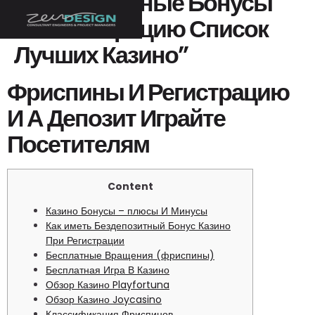
Бездепозитные Бонусы
За Регистрацию Список
Лучших Казино”
Фриспины И Регистрацию
И А Депозит Играйте
Посетителям
Content
Казино Бонусы – плюсы И Минусы
Как иметь Бездепозитный Бонус Казино
При Регистрации
Бесплатные Вращения (фриспины)
Бесплатная Игра В Казино
Обзор Казино Playfortuna
Обзор Казино Joycasino
Классификация Фриспинов