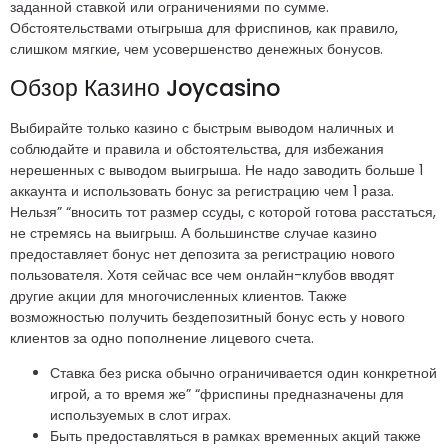
заданной ставкой или ограничениями по сумме.
Обстоятельствами отыгрыша для фриспинов, как правило,
слишком мягкие, чем усовершенство денежных бонусов.
Обзор Казино Joycasino
Выбирайте только казино с быстрым выводом наличных и
соблюдайте и правила и обстоятельства, для избежания
нерешенных с выводом выигрыша. Не надо заводить больше 1
аккаунта и использовать бонус за регистрацию чем 1 раза.
Нельзя” “вносить тот размер ссуды, с которой готова расстаться,
не стремясь на выигрыш. А большинстве случае казино
предоставляет бонус нет депозита за регистрацию нового
пользователя. Хотя сейчас все чем онлайн-клубов вводят
другие акции для многочисленных клиентов. Также
возможностью получить бездепозитный бонус есть у нового
клиентов за одно пополнение лицевого счета.
Ставка без риска обычно ограничивается один конкретной
игрой, а то время же” “фриспины предназначены для
используемых в слот играх.
Быть предоставляться в рамках временных акций также