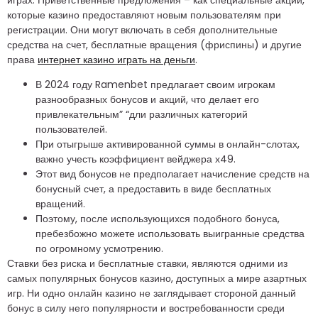
которые казино предоставляют новым пользователям при
регистрации. Они могут включать в себя дополнительные
средства на счет, бесплатные вращения (фриспины) и другие
права
интернет казино играть на деньги
.
В 2024 году Ramenbet предлагает своим игрокам
разнообразных бонусов и акций, что делает его
привлекательным” “дли различных категорий
пользователей.
При отыгрыше активированной суммы в онлайн-слотах,
важно учесть коэффициент вейджера х49.
Этот вид бонусов не предполагает начисление средств на
бонусный счет, а предоставить в виде бесплатных
вращений.
Поэтому, после использующихся подобного бонуса,
пребезбожно можете использовать выигранные средства
по огромному усмотрению.
Ставки без риска и бесплатные ставки, являются одними из
самых популярных бонусов казино, доступных а мире азартных
игр. Ни одно онлайн казино не заглядывает стороной данный
бонус в силу него популярности и востребованности среди