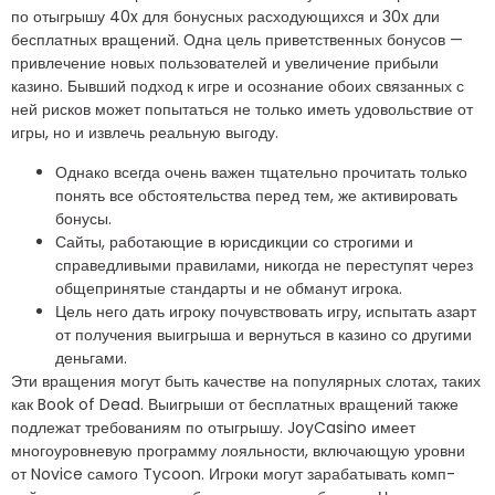
по отыгрышу 40x для бонусных расходующихся и 30x дли
бесплатных вращений. Одна цель приветственных бонусов —
привлечение новых пользователей и увеличение прибыли
казино. Бывший подход к игре и осознание обоих связанных с
ней рисков может попытаться не только иметь удовольствие от
игры, но и извлечь реальную выгоду.
Однако всегда очень важен тщательно прочитать только
понять все обстоятельства перед тем, же активировать
бонусы.
Сайты, работающие в юрисдикции со строгими и
справедливыми правилами, никогда не переступят через
общепринятые стандарты и не обманут игрока.
Цель него дать игроку почувствовать игру, испытать азарт
от получения выигрыша и вернуться в казино со другими
деньгами.
Эти вращения могут быть качестве на популярных слотах, таких
как Book of Dead. Выигрыши от бесплатных вращений также
подлежат требованиям по отыгрышу. JoyCasino имеет
многоуровневую программу лояльности, включающую уровни
от Novice самого Tycoon. Игроки могут зарабатывать комп-