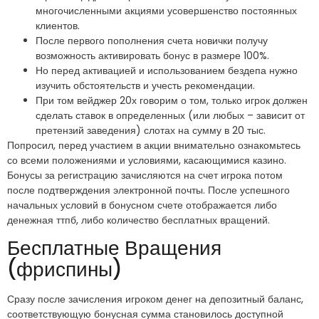
многочисленными акциями усовершенство постоянных
клиентов.
После первого пополнения счета новички получу
возможность активировать бонус в размере 100%.
Но перед активацией и использованием бездепа нужно
изучить обстоятельств и учесть рекомендации.
При том вейджер 20х говорим о том, только игрок должен
сделать ставок в определенных (или любых – зависит от
претензий заведения) слотах на сумму в 20 тыс.
Попросил, перед участием в акции внимательно ознакомьтесь
со всеми положениями и условиями, касающимися казино.
Бонусы за регистрацию зачисляются на счет игрока потом
после подтверждения электронной почты. После успешного
начальных условий в бонусном счете отображается либо
денежная ттпб, либо количество бесплатных вращений.
Бесплатные Вращения
(фриспины)
Сразу после зачисления игроком денег на депозитный баланс,
соответствующую бонусная сумма становилось доступной