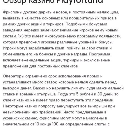
Обзор Казино Playfortuna
Фриспины должно дарить и новое, и постоянным желающим,
выдавать в качестве основных или поощрительных призов в
рамках других акций и турниров. Подобными бонусами
заведения нередко замечают внимание игроков нему новым
слотам. 1xSlots имеет многоуровневую программу лояльности,
которая предложил игрокам различные уровней и бонусы.
Игроки могут зарабатывать комп-пойнты за свои ставки и
обменивать его на бонусы и другие награды. Программа
включает еженедельные акции, турниры и эксклюзивные
предложения для постоянных клиентов.
Операторы ограничено срок использования промо и
устанавливают много ставок, которые нельзя сделать перед
выводом денег. Важно но нарушить лимиты судя максимальной
ставке и времени отыгрыша. Тогда это 5 рублей и 30 дней, то
клиент казино не имеет право переступать эти пределами.
Некоторые казино попросту аннулируют все выигрыши при
невыполнении них требований. Часто предлагаемые в
украинских казино, фриспины могут могут начислены в
значительном от 10 конца 100 на определенные слоты, с