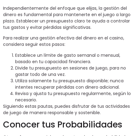
Independientemente del enfoque que elijas, la gestión del
dinero es fundamental para mantenerte en el juego a largo
plazo. Establecer un presupuesto claro te ayuda a controlar
tus gastos y evitar pérdidas significativas.
Para realizar una gestión efectiva del dinero en el casino,
considera seguir estos pasos:
Establece un límite de gasto semanal o mensual,
basado en tu capacidad financiera.
Divide tu presupuesto en sesiones de juego, para no
gastar todo de una vez.
Utiliza solamente tu presupuesto disponible; nunca
intentes recuperar pérdidas con dinero adicional.
Revisa y ajusta tu presupuesto regularmente, según lo
necesario.
Siguiendo estas pautas, puedes disfrutar de tus actividades
de juego de manera responsable y sostenible.
Conocer tus Probabilidades