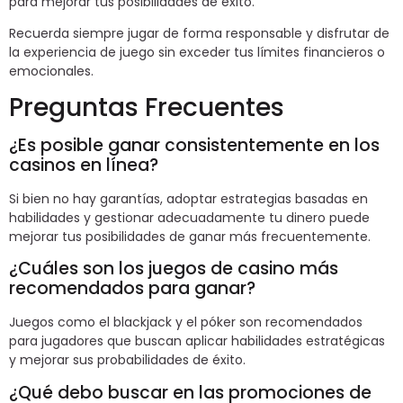
para mejorar tus posibilidades de éxito.
Recuerda siempre jugar de forma responsable y disfrutar de
la experiencia de juego sin exceder tus límites financieros o
emocionales.
Preguntas Frecuentes
¿Es posible ganar consistentemente en los
casinos en línea?
Si bien no hay garantías, adoptar estrategias basadas en
habilidades y gestionar adecuadamente tu dinero puede
mejorar tus posibilidades de ganar más frecuentemente.
¿Cuáles son los juegos de casino más
recomendados para ganar?
Juegos como el blackjack y el póker son recomendados
para jugadores que buscan aplicar habilidades estratégicas
y mejorar sus probabilidades de éxito.
¿Qué debo buscar en las promociones de