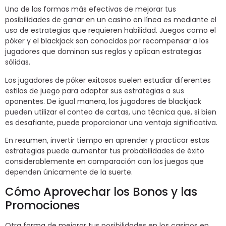
Una de las formas más efectivas de mejorar tus
posibilidades de ganar en un casino en línea es mediante el
uso de estrategias que requieren habilidad. Juegos como el
póker y el blackjack son conocidos por recompensar a los
jugadores que dominan sus reglas y aplican estrategias
sólidas.
Los jugadores de póker exitosos suelen estudiar diferentes
estilos de juego para adaptar sus estrategias a sus
oponentes. De igual manera, los jugadores de blackjack
pueden utilizar el conteo de cartas, una técnica que, si bien
es desafiante, puede proporcionar una ventaja significativa.
En resumen, invertir tiempo en aprender y practicar estas
estrategias puede aumentar tus probabilidades de éxito
considerablemente en comparación con los juegos que
dependen únicamente de la suerte.
Cómo Aprovechar los Bonos y las
Promociones
Otra forma de mejorar tus posibilidades en los casinos en