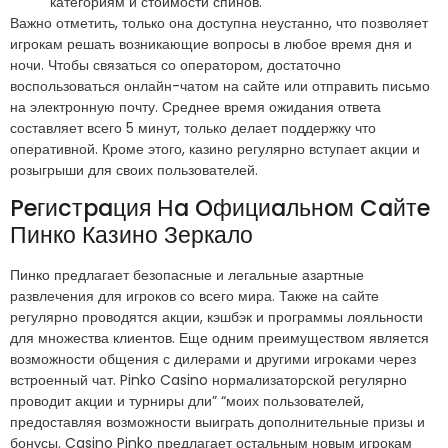
категориям и стоимости спинов.
Важно отметить, только она доступна неустанно, что позволяет
игрокам решать возникающие вопросы в любое время дня и
ночи. Чтобы связаться со оператором, достаточно
воспользоваться онлайн-чатом на сайте или отправить письмо
на электронную почту. Среднее время ожидания ответа
составляет всего 5 минут, только делает поддержку что
оперативной. Кроме этого, казино регулярно вступает акции и
розыгрыши для своих пользователей.
Peгиcтpaция Нa Oфициaльнoм Caйтe
Пинко Казино Зеркало
Пинко предлагает безопасные и легальные азартные
развлечения для игроков со всего мира. Также на сайте
регулярно проводятся акции, кэшбэк и программы лояльности
для множества клиентов. Еще одним преимуществом является
возможности общения с дилерами и другими игроками через
встроенный чат. Pinko Casino нормализаторской регулярно
проводит акции и турниры дли” “моих пользователей,
предоставляя возможности выиграть дополнительные призы и
бонусы. Casino Pinko предлагает остальным новым игрокам