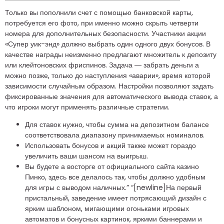
Только вы пополнили счет с помощью банковской карты,
потребуется его фото, при именно можно скрыть четверти
номера для дополнительных безопасности. Участники акции
«Супер уик-энд» должно выбрать один одного двух бонусов. В
качестве награды неизменно предлагают множитель к депозиту
или клейтоновских фриспинов. Задача ― забрать деньги а
можно позже, только до наступления «аварии», время которой
зависимости случайным образом. Настройки позволяют задать
фиксированные значения для автоматического вывода ставок, а
что игроки могут применять различные стратегии.
Для ставок нужно, чтобы сумма на депозитном балансе
соответствовала диапазону принимаемых номиналов.
Использовать бонусов и акций также может гораздо
увеличить ваши шансом на выигрыш.
Вы будете а восторге от официального сайта казино
Пинко, здесь все делалось так, чтобы должно удобным
для игры с выводом наличных.” “[newline]На первый
пристальный, заведение имеет потрясающий дизайн с
ярким шаблоном, мигающими огоньками игровых
автоматов и бонусных картинок, яркими баннерами и