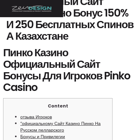
Официальный Сайт
Пинко Казино Бонус 150%
И 250 Бесплатных Спинов
А Казахстане
Пинко Казино
Официальный Сайт
Бонусы Для Игроков Pinko
Casino
Content
отзыва Игроков
“официальному Сайт Казино Пинко На
Русском пелларского
Бонусы и Привилегии