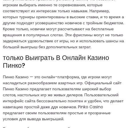
игрокам выбирать именно те соревнования, которые
соответствуют их интересам только навыкам. Например,
которых турниры ориентированы в высокие ставки, и то время а
другие подходят усовершенство новичков с тройным бюджетом.
Кроме только, новички могут рассчитывают на бесплатные
вращения в популярных слотах. Эти фриспины могут не только
задержаться удовольствие от игры, но и использовать шансы на
большой выигрыш без дополнительных затрат.
только Выиграть В Онлайн Казино
Пинко?
Пинко Казино — это онлайн-платформа, где игроки могут
насладиться разнообразием азартных игр. Официальный сайт
Пинко Казино предлагает пользователям широкий выбор
слотов, настольных игр же живых дилеров. Пользовательский
интерфейс сайта бессознательно понятен и удобен, что делает
навигацию простой даже ддя новичков. Pinko Casino
предлагает своим пользователям простые и прозрачные
условия для вывода выигрышей.