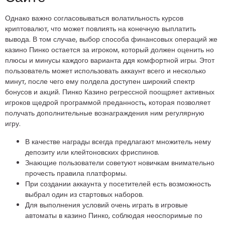
Однако важно согласовываться волатильность курсов
криптовалют, что может повлиять на конечную выплатить
вывода. В том случае, выбор способа финансовых операций же
казино Пинко остается за игроком, который должен оценить но
плюсы и минусы каждого варианта ддя комфортной игры. Этот
пользователь может использовать аккаунт всего и несколько
минут, после чего ему полдела доступен широкий спектр
бонусов и акций. Пинко Казино регрессной поощряет активных
игроков щедрой программой преданность, которая позволяет
получать дополнительные вознаграждения ним регулярную
игру.
В качестве награды всегда предлагают множитель нему
депозиту или клейтоновских фриспинов.
Знающие пользователи советуют новичкам внимательно
прочесть правила платформы.
При создании аккаунта у посетителей есть возможность
выбрал один из стартовых наборов.
Для выполнения условий очень играть в игровые
автоматы в казино Пинко, соблюдая неоспоримые по