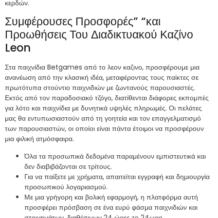
κερδών.
Συμφέρουσες Προσφορές” “και
Προωθήσεις Του Διαδικτυακού Καζίνο
Leon
Στα παιχνίδια Betgames από το λεον καζινο, προσφέρουμε μια
ανανέωση από την κλασική ιδέα, μεταφέροντας τους παίκτες σε
πρωτότυπα στούντιο παιχνιδιών με ζωντανούς παρουσιαστές.
Εκτός από τον παραδοσιακό τζόγο, διατίθενται διάφορες εκπομπές
για λότο και παιχνίδια με δυνητικά υψηλές πληρωμές. Οι πελάτες
μας θα εντυπωσιαστούν από τη γοητεία και τον επαγγελματισμό
των παρουσιαστών, οι οποίοι είναι πάντα έτοιμοι να προσφέρουν
μια φιλική ατμόσφαιρα.
Όλα τα προσωπικά δεδομένα παραμένουν εμπιστευτικά και
δεν διαβιβάζονται σε τρίτους.
Για να παίξετε με χρήματα, απαιτείται εγγραφή και δημιουργία
προσωπικού λογαριασμού.
Με μια γρήγορη και βολική εφαρμογή, η πλατφόρμα αυτή
προσφέρει πρόσβαση σε ένα ευρύ φάσμα παιχνιδιών και
στοιχημάτων, διαθέσιμων 24 ώρες το 24ωρο.