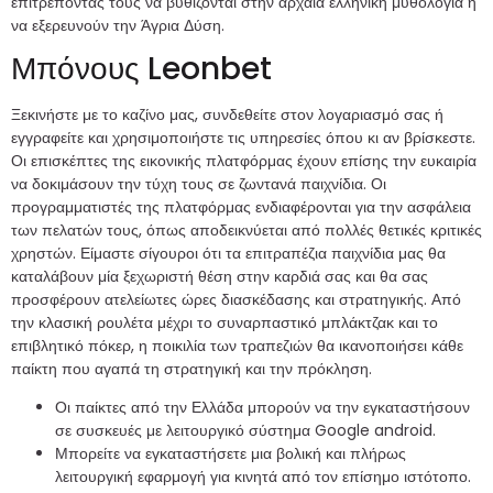
επιτρέποντάς τους να βυθίζονται στην αρχαία ελληνική μυθολογία ή
να εξερευνούν την Άγρια Δύση.
Μπόνους Leonbet
Ξεκινήστε με το καζίνο μας, συνδεθείτε στον λογαριασμό σας ή
εγγραφείτε και χρησιμοποιήστε τις υπηρεσίες όπου κι αν βρίσκεστε.
Οι επισκέπτες της εικονικής πλατφόρμας έχουν επίσης την ευκαιρία
να δοκιμάσουν την τύχη τους σε ζωντανά παιχνίδια. Οι
προγραμματιστές της πλατφόρμας ενδιαφέρονται για την ασφάλεια
των πελατών τους, όπως αποδεικνύεται από πολλές θετικές κριτικές
χρηστών. Είμαστε σίγουροι ότι τα επιτραπέζια παιχνίδια μας θα
καταλάβουν μία ξεχωριστή θέση στην καρδιά σας και θα σας
προσφέρουν ατελείωτες ώρες διασκέδασης και στρατηγικής. Από
την κλασική ρουλέτα μέχρι το συναρπαστικό μπλάκτζακ και το
επιβλητικό πόκερ, η ποικιλία των τραπεζιών θα ικανοποιήσει κάθε
παίκτη που αγαπά τη στρατηγική και την πρόκληση.
Οι παίκτες από την Ελλάδα μπορούν να την εγκαταστήσουν
σε συσκευές με λειτουργικό σύστημα Google android.
Μπορείτε να εγκαταστήσετε μια βολική και πλήρως
λειτουργική εφαρμογή για κινητά από τον επίσημο ιστότοπο.