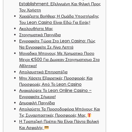
Establishment: Εξελιγμένη Και Φιλική Προς
Τον Χρήστη
Χρειάζεστε Βοήθεια; Η Ομάδα Υποστήριξης
Του Leon Casino Είναι Εδώ Για Εσάς!
Ακολουθήστε Μας
Στοιχηματικά Παιχνίδια
Εγγραφείτε Τώρα Στο Leon Casino: Πώς
Να Εγγραφείτε Σε Λίγα Λεπτά
Μοναδικο Μπονους Με Χρηματικο Ποσο
Μεχρι €500 Για Δωρεαν Στοιχηματισμο Στα
Αθλητικα!
Απολαυστικά Επιτραπέζια
Μην Χάσετε Εξαιρετικές Προσφορές Και
Προσφορές Από Το Leon Casino
Ανακαλύψτε Το Leon Online Casino –
Εγγραφείτε Σήμερα!
Δημοφιλή Παιχνίδια
Απολαύστε Τα Προσοδοφόρα Μπόνους Και
Τις Συναρπαστικές Προσφορές Μας
Η Τραπεζική Πρέπει Να Είναι Πάντα Βολική
Και Ασφαλής