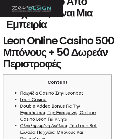
Περισσότερο Από
Παιχνίδια, Είναι Μια
Εμπειρία
Leon Online Casino 500
Μπόνους + 50 Δωρεάν
Περιστροφές
Content
Παιχνίδια Casino Στην Leonbet
Leon Casino
Double Added Bonus Για Την
Εγκατάσταση Της Εφαρμογής On Line
Casino Leon Για Κινητά
Ολοκληρωμένη Ανάλυση Του Leon Bet
Ελλαδα: Παιχνίδια, Μπόνους Και
Περισσότερα