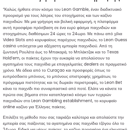
“Καλώς ήρθατε στον κόσμο του Leon Gamble, έναν διαδικτυακό
προορισμό για τους λάτρεις του στοιχήματος και των καζίνο
παιχνιδιών. Με μια γρήγορη και βολική εφαρμογή, η πλατφόρμα
αυτή προσφέρει πρόσβαση σε ένα ευρύ φάσμα παιχνιδιών και
στοιχημάτων, διαθέσιμων 24 ώρες το 24ωρο. Με πάνω από χίλια
Video Slots από κορυφαίους παρόχους παιχνιδιών, το Leon Guess
casino υπόσχεται μια αξέχαστη εμπειρία παιχνιδιού. Από τη
ζωντανή Ρουλέτα έως το Μπακαρά, το Μπλάκτζακ και το Texas
Hold’em, οι παίκτες έχουν την ευκαιρία να απολαύσουν τα
αγαπημένα τους παιχνίδια με επαγγελματίες dealers σε πραγματικό
χρόνο. Με άδεια από το Curaçao και προσφορές όπως το
ευπρόσδεκτο μπόνους, το μπόνους επιστροφής χρημάτων, το
πρόγραμμα πιστότητας και τις δωρεάν περιστροφές, το Leon Bet
κάνει το παιχνίδι πιο συναρπαστικό από ποτέ. Ελάτε να κάνετε τα
πρώτα σας βήματα στον καταπληκτικό κόσμο των τυχερών
παιχνιδιών στο Leon Gambling establishment, το κορυφαίο
online καζίνο για Έλληνες παίκτες.
Επιλέξτε τη μέθοδο που σας ταιριάζει καλύτερα και απολαύστε την
εμπειρία σας παίζοντας τα αγαπημένα σας παιχνίδια τζόγου όλο το
24ωρο. Ειδικά για νέους παίκτες, το καζίνο προσφέρει ένα ελκυστικό