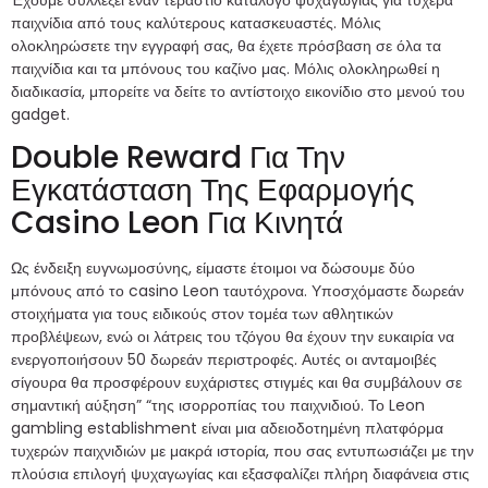
παιχνίδια από τους καλύτερους κατασκευαστές. Μόλις
ολοκληρώσετε την εγγραφή σας, θα έχετε πρόσβαση σε όλα τα
παιχνίδια και τα μπόνους του καζίνο μας. Μόλις ολοκληρωθεί η
διαδικασία, μπορείτε να δείτε το αντίστοιχο εικονίδιο στο μενού του
gadget.
Double Reward Για Την
Εγκατάσταση Της Εφαρμογής
Casino Leon Για Κινητά
Ως ένδειξη ευγνωμοσύνης, είμαστε έτοιμοι να δώσουμε δύο
μπόνους από το casino Leon ταυτόχρονα. Υποσχόμαστε δωρεάν
στοιχήματα για τους ειδικούς στον τομέα των αθλητικών
προβλέψεων, ενώ οι λάτρεις του τζόγου θα έχουν την ευκαιρία να
ενεργοποιήσουν 50 δωρεάν περιστροφές. Αυτές οι ανταμοιβές
σίγουρα θα προσφέρουν ευχάριστες στιγμές και θα συμβάλουν σε
σημαντική αύξηση” “της ισορροπίας του παιχνιδιού. Το Leon
gambling establishment είναι μια αδειοδοτημένη πλατφόρμα
τυχερών παιχνιδιών με μακρά ιστορία, που σας εντυπωσιάζει με την
πλούσια επιλογή ψυχαγωγίας και εξασφαλίζει πλήρη διαφάνεια στις