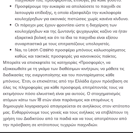
Προσφέρουμε την ευκαιρία να απολαύσετε το παιχνίδι σε
λειτουργία επίδειξης, η οποία εξασφαλίζει την κυκλοφορία
κουλοχέρηδων για εικονικές πιστώσεις χωρίς κανένα κίνδυνο.
Οι πάροχοι μας έχουν φροντίσει ώστε η διαχείριση των
κουλοχέρηδων και της ζωντανής ψυχαγωγίας καζίνο να ήταν
εξαιρετικά βολική και ότι τα ίδια τα παιχνίδια είναι εξίσου
συναρπαστικά με τους επιτραπέζιους υπολογιστές.
Ναι, το Leon Casino προσφέρει μπόνους καλωσορίσματος
καθώς και τακτικές προσφορές για κανονικούς παίκτες.
Μπορείτε να επισκεφτείτε τις κατηγορίες «Προσφορές», να
εξοικειωθείτε με τη γκάμα των διαθέσιμων κινήτρων, να μάθετε τις
διαδικασίες της ενεργοποίησης και του πονταρίσματος κάθε
μπόνους. Έτσι, οι επισκέπτες από την Ελλάδα έχουν πρόσβαση σε
όλες τις πληροφορίες για κάθε προσφορά, επιτρέποντάς τους να
εκτιμήσουν πόσο ελκυστική είναι για αυτούς. Ο στοιχηματισμός
ατόμων κάτω των 18 ετών είναι παράνομος και επομένως η
δημιουργία λογαριασμού απαγορεύεται σε ανηλίκους στον ιστότοπο
μας. Ενθαρρύνουμε τους γονείς και τους ενήλικες να επιβλέπουν τη
χρήση του Διαδικτύου από τα παιδιά και να τους αποτρέπουν από
την πρόσβαση σε ιστότοπους τυχερών παιχνιδιών.