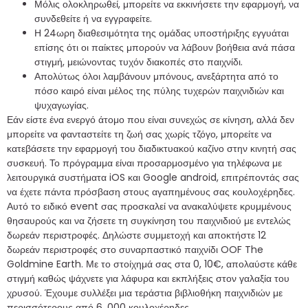
Μόλις ολοκληρωθεί, μπορείτε να εκκινήσετε την εφαρμογή, να
συνδεθείτε ή να εγγραφείτε.
Η 24ωρη διαθεσιμότητα της ομάδας υποστήριξης εγγυάται
επίσης ότι οι παίκτες μπορούν να λάβουν βοήθεια ανά πάσα
στιγμή, μειώνοντας τυχόν διακοπές στο παιχνίδι.
Απολύτως όλοι λαμβάνουν μπόνους, ανεξάρτητα από το
πόσο καιρό είναι μέλος της πύλης τυχερών παιχνιδιών και
ψυχαγωγίας.
Εάν είστε ένα ενεργό άτομο που είναι συνεχώς σε κίνηση, αλλά δεν
μπορείτε να φανταστείτε τη ζωή σας χωρίς τζόγο, μπορείτε να
κατεβάσετε την εφαρμογή του διαδικτυακού καζίνο στην κινητή σας
συσκευή. Το πρόγραμμα είναι προσαρμοσμένο για τηλέφωνα με
λειτουργικά συστήματα iOS και Google android, επιτρέποντάς σας
να έχετε πάντα πρόσβαση στους αγαπημένους σας κουλοχέρηδες.
Αυτό το ειδικό event σας προσκαλεί να ανακαλύψετε κρυμμένους
θησαυρούς και να ζήσετε τη συγκίνηση του παιχνιδιού με εντελώς
δωρεάν περιστροφές. Δηλώστε συμμετοχή και αποκτήστε 12
δωρεάν περιστροφές στο συναρπαστικό παιχνίδι OOF The
Goldmine Earth. Με το στοίχημά σας στα 0, 10€, απολαύστε κάθε
στιγμή καθώς ψάχνετε για λάφυρα και εκπλήξεις στον γαλαξία του
χρυσού. Έχουμε συλλέξει μια τεράστια βιβλιοθήκη παιχνιδιών με
περισσότερους από 6. 000 κουλοχέρηδες.