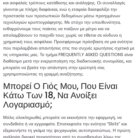
και ασφαλείς τρόπους κατάθεσης και ανάληψης. Οι συναλλαγές
γίνονται με πλήρη διαφάνεια, ενώ η εταιρεία διασφαλίζει την
προστασία των προσωπικών δεδομένων μέσω προηγμένων
τεχνολογιών κρυπτογράφησης. Με στόχο την υπευθυνότητα,
ενθαρρύνουμε τους παίκτες να παίζουν με μέτρο και να
απολαμβάνουν το παιχνίδι τους χωρίς να τίθεται σε κίνδυνο η
χρηματική τους ασφάλεια. Προσφέρουμε πρόσβαση σε μια ενότητα
που περιλαμβάνει απαντήσεις στις πιο συχνές ερωτήσεις σχετικά με
τις υπηρεσίες μας. Το τμήμα FREQUENTLY ASKED QUESTIONS είναι
διαθέσιμο μετά την ενεργοποίηση της διαδικτυακής συνομιλίας, και
μπορείτε να βρείτε την απάντηση στην ερώτησή σας
χρησιμοποιώντας τη γραμμή αναζήτησης.
Μπορεί Ο Γιός Μου, Που Είναι
Κάτω Των 18, Να Ανοίξει
Λογαριασμό;
Μόλις ολοκληρωθεί, μπορείτε να εκκινήσετε την εφαρμογή, να
συνδεθείτε ή να εγγραφείτε. Επισκεφτείτε την ενότητα “Slots” και
εξερευνήστε τη γκάμα της ψυχαγωγίας αυτοπροσώπως. Η πρώτη
ανάληψη διαρκεί περισσότερο από το συνηθισμένο λόγω της