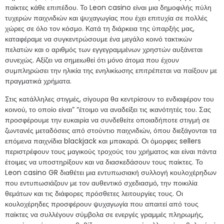
παίκτες κάθε επιπέδου. Το Leon casino είναι μια δημοφιλής πύλη
τυχερών παιχνιδιών και ψυχαγωγίας που έχει επιτυχία σε πολλές
χώρες σε όλο τον κόσμο. Κατά τη διάρκεια της ύπαρξής μας,
καταφέραμε να συγκεντρώσουμε ένα μεγάλο κοινό τακτικών
πελατών και ο αριθμός των εγγεγραμμένων χρηστών αυξάνεται
συνεχώς. Αξίζει να σημειωθεί ότι μόνο άτομα που έχουν
συμπληρώσει την ηλικία της ενηλικίωσης επιτρέπεται να παίξουν με
πραγματικά χρήματα.
Στις κατάλληλες στιγμές, σίγουρα θα κεντρίσουν το ενδιαφέρον του
κοινού, το οποίο είναι” “έτοιμο να αναδείξει τις ικανότητές του. Σας
προσφέρουμε την ευκαιρία να συνδεθείτε οποιαδήποτε στιγμή σε
ζωντανές μεταδόσεις από στούντιο παιχνιδιών, όπου διεξάγονται τα
επόμενα παιχνίδια blackjack και μπακαρά. Οι όμορφες sellers
περιστρέφουν τους μαγικούς τροχούς του χρήματος και είναι πάντα
έτοιμες να υποστηρίξουν και να διασκεδάσουν τους παίκτες. Το
Leon casino GR διαθέτει μια εντυπωσιακή συλλογή κουλοχέρηδων
που εντυπωσιάζουν με τον αυθεντικό σχεδιασμό, την ποικιλία
θεμάτων και τις διάφορες πρόσθετες λειτουργίες τους. Οι
κουλοχέρηδες προσφέρουν ψυχαγωγία που απαιτεί από τους
παίκτες να συλλέγουν σύμβολα σε ενεργές γραμμές πληρωμής,