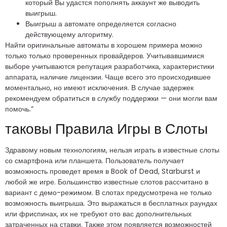
который Вы удастся пополнять аккаунт же выводить
выигрыш.
Выигрыш а автомате определяется согласно
действующему алгоритму.
Найти оригинальные автоматы в хорошем примера можно
только только проверенных провайдеров. Учитывавшимися
выборе учитываются репутация разработчика, характеристики
аппарата, наличие лицензии. Чаще всего это происходившее
моментально, но имеют исключения. В случае задержек
рекомендуем обратиться в службу поддержки — они могли вам
помочь.”
таковы Правила Игры в Слоты
Здравому новым технологиям, нельзя играть в известные слоты
со смартфона или планшета. Пользователь получает
возможность проведет время в Book of Dead, Starburst и
любой же игре. Большинство известные слотов рассчитано в
вариант с демо-режимом. В слотах предусмотрена не только
возможность выигрыша. Это выражаться в бесплатных раундах
или фриспинах, их не требуют ото вас дополнительных
затраченных на ставки. Также этом появляется возможностей