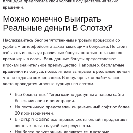
площадка предложила свои условия осуществления таких
вращений.
Можно конечно Выиграть
Реальные деньги В Слотах?
Наслаждайтесь беспрепятственным игровым процессом со
удобным интерфейсом а захватывающими бонусами. Не стоит
забывать используя различные бонусы остального казино во
время игры в слоты. Ведь данные бонусы предоставляют
игрокам значительное преимущество. Например, бесплатные
вращения из бонуса, позволят вам выигрывать реальные деньги
что не отдавая компенсацию. В популярных онлайн-казино
часто проводятся игровые турниры по слотам.
Все бесплатные” “игры казино доступны а нашем сайте
без скачивания и регистрации.
На лестничную представлен лицензионный софт от более
20 производителей.
В Fairspin Casino все игровые слоты онлайн предлагают
честные только случайные результаты.
Наиболее популярными являются те, в которых