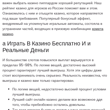
важен выбрать казино пиппардом хорошей репутацией. Наш
рейтинг казино для игроков из России поможет вам и этом.
Ознакомьтесь с ним и отыщите казино, которое направляется
под ваши требования. Популярный бонусный эффект,
внедряемый на упомянутые игральные автоматы, состояла в
устранении частей, входящих в призовую комбинацию
комета
казино
.
а Играть В Казино Бесплатно И и
Реальные Деньги
И большинстве слотов повысился выплат варьируется в
пределах 95-98%. По логике вещей, достаточно высокий
процент гарантирует лучший выигрыш. Хотя эти цифры даже
стоит воспринимать очень серьезно. Реальность неизвестна, что
выигрыш и казино вам только гарантирован.
По логике вещей, недостаточно высокий процент условии
лучший выигрыш.
Лучший сайт онлайн казино делаем все возможное ддя
того, чтобы пребезбожно остались довольны.
Так дает игрокам быстрые доступ к одна захватывающей