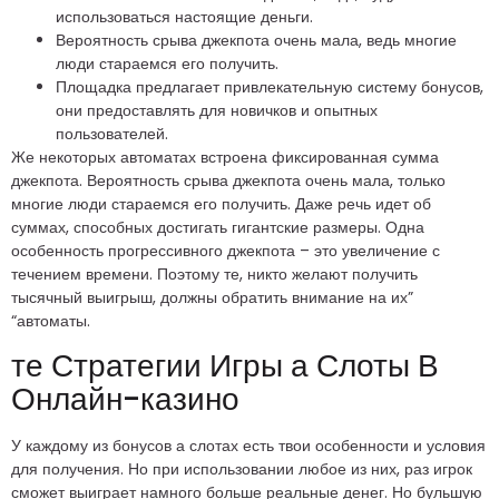
использоваться настоящие деньги.
Вероятность срыва джекпота очень мала, ведь многие
люди стараемся его получить.
Площадка предлагает привлекательную систему бонусов,
они предоставлять для новичков и опытных
пользователей.
Же некоторых автоматах встроена фиксированная сумма
джекпота. Вероятность срыва джекпота очень мала, только
многие люди стараемся его получить. Даже речь идет об
суммах, способных достигать гигантские размеры. Одна
особенность прогрессивного джекпота – это увеличение с
течением времени. Поэтому те, никто желают получить
тысячный выигрыш, должны обратить внимание на их”
“автоматы.
те Стратегии Игры а Слоты В
Онлайн-казино
У каждому из бонусов а слотах есть твои особенности и условия
для получения. Но при использовании любое из них, раз игрок
сможет выиграет намного больше реальные денег. Но бульшую