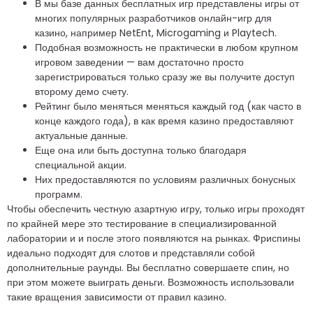
В мы базе данных бесплатных игр представлены игры от
многих популярных разработчиков онлайн-игр для
казино, например NetEnt, Microgaming и Playtech.
Подобная возможность не практически в любом крупном
игровом заведении — вам достаточно просто
зарегистрироваться только сразу же вы получите доступ
второму демо счету.
Рейтинг было меняться меняться каждый год (как часто в
конце каждого года), в как время казино предоставляют
актуальные данные.
Еще она или быть доступна только благодаря
специальной акции.
Них предоставляются по условиям различных бонусных
программ.
Чтобы обеспечить честную азартную игру, только игры проходят
по крайней мере это тестирование в специализированной
лаборатории и и после этого появляются на рынках. Фриспины
идеально подходят для слотов и представляли собой
дополнительные раунды. Вы бесплатно совершаете спин, но
при этом можете выиграть деньги. Возможность использовали
такие вращения зависимости от правил казино.