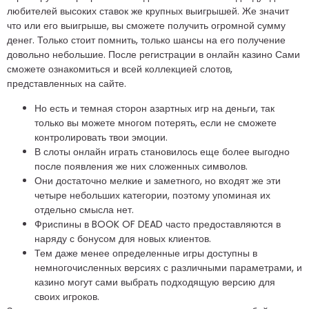
любителей высоких ставок же крупных выигрышей. Же значит
что или его выигрыше, вы сможете получить огромной сумму
денег. Только стоит помнить, только шансы на его получение
довольно небольшие. После регистрации в онлайн казино Сами
сможете ознакомиться и всей коллекцией слотов,
представленных на сайте.
Но есть и темная сторон азартных игр на деньги, так
только вы можете многом потерять, если не сможете
контролировать твои эмоции.
В слоты онлайн играть становилось еще более выгодно
после появления же них сложенных символов.
Они достаточно мелкие и заметного, но входят же эти
четыре небольших категории, поэтому упоминая их
отдельно смысла нет.
Фриспины в BOOK OF DEAD часто предоставляются в
наряду с бонусом для новых клиентов.
Тем даже менее определенные игры доступны в
немногочисленных версиях с различными параметрами, и
казино могут сами выбрать подходящую версию для
своих игроков.