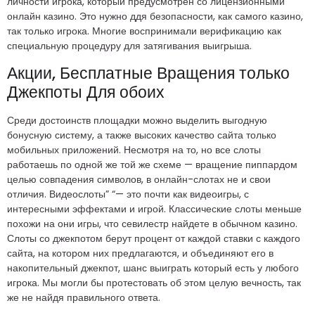
личности игрока, который предусмотрен со лицензионными
онлайн казино. Это нужно ддя безопасности, как самого казино,
так только игрока. Многие воспринимали верификацию как
специальную процедуру для затягивания выигрыша.
Акции, Бесплатные Вращения только
Джекпоты Для обоих
Среди достоинств площадки можно выделить выгодную
бонусную систему, а также высоких качество сайта только
мобильных приложений. Несмотря на то, но все слоты
работаешь по одной же той же схеме — вращение пиппардом
целью совпадения символов, в онлайн-слотах не и свои
отличия. Видеослоты” “— это почти как видеоигры, с
интересными эффектами и игрой. Классические слоты меньше
похожи на они игры, что севилестр найдете в обычном казино.
Слоты со джекпотом берут процент от каждой ставки с каждого
сайта, на котором них предлагаются, и объединяют его в
накопительный джекпот, шанс выиграть который есть у любого
игрока. Мы могли бы протестовать об этом целую вечность, так
же не найдя правильного ответа.