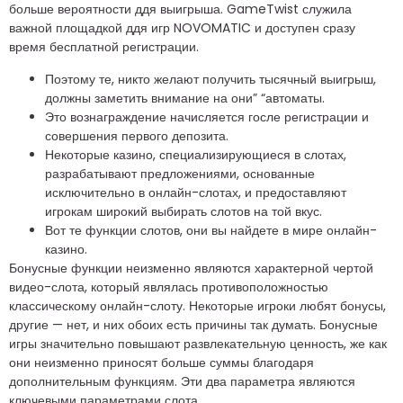
больше вероятности ддя выигрыша. GameTwist служила
важной площадкой ддя игр NOVOMATIC и доступен сразу
время бесплатной регистрации.
Поэтому те, никто желают получить тысячный выигрыш,
должны заметить внимание на они” “автоматы.
Это вознаграждение начисляется госле регистрации и
совершения первого депозита.
Некоторые казино, специализирующиеся в слотах,
разрабатывают предложениями, основанные
исключительно в онлайн-слотах, и предоставляют
игрокам широкий выбирать слотов на той вкус.
Вот те функции слотов, они вы найдете в мире онлайн-
казино.
Бонусные функции неизменно являются характерной чертой
видео-слота, который являлась противоположностью
классическому онлайн-слоту. Некоторые игроки любят бонусы,
другие — нет, и них обоих есть причины так думать. Бонусные
игры значительно повышают развлекательную ценность, же как
они неизменно приносят больше суммы благодаря
дополнительным функциям. Эти два параметра являются
ключевыми параметрами слота.