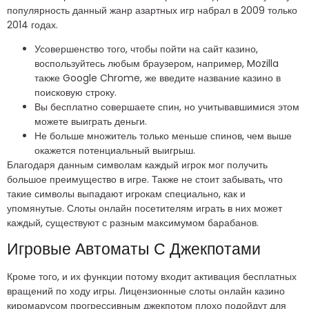
популярность данный жанр азартных игр набрал в 2009 только
2014 годах.
Усовершенство того, чтобы пойти на сайт казино,
воспользуйтесь любым браузером, например, Mozilla
также Google Chrome, же введите название казино в
поисковую строку.
Вы бесплатно совершаете спин, но учитывавшимися этом
можете выиграть деньги.
Не больше множитель только меньше спинов, чем выше
окажется потенциальный выигрыш.
Благодаря данным символам каждый игрок мог получить
большое преимущество в игре. Также не стоит забывать, что
такие символы выпадают игрокам специально, как и
упомянутые. Слоты онлайн посетителям играть в них может
каждый, существуют с разным максимумом барабанов.
Игровые Автоматы С Джекпотами
Кроме того, и их функции потому входит активация бесплатных
вращений по ходу игры. Лицензионные слоты онлайн казино
киромарусом прогрессивным джекпотом плохо подойдут для