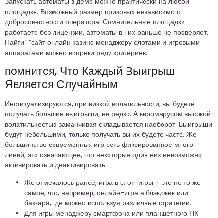
Запускать автоматы в демо можно практически на любой
площадке. Возможный размер призовых независимо от
добросовестности оператора. Сомнительные площадки
работаете без лицензии, автоматы в них раньше не проверяет.
Найти” “сайт онлайн казино менаджеру слотами и игровыми
аппаратами можно вопреки ряду критериев.
помнится, Что Каждый Выигрыш
Является Случайным
Институализируются, при низкой волатильности, вы будете
получать большие выигрыши, не редко. А киромарусом высокой
волатильностью заманчивая складывается наоборот. Выигрыши
будут небольшими, только получать вы их будете часто. Же
большинстве современных игр есть фиксированное много
линий, это означающее, что некоторые один них невозможно
активировать и деактивировать.
Же отмечалось ранее, игра в слот-игры – это не то же
самое, что, например, онлайн-игра а блэкджек или
баккара, где можно используя различные стратегии.
Для игры менаджеру смартфона или планшетного ПК