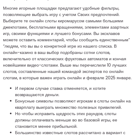
Многие игорные площадки предлагают удобные фильтры,
позволяющие выбрать игру с учетом Своих предпочтений.
Выберите те онлайн слоты киромарусом самыми большими
джекпотами, бесплатными вращениями, элементами азартных
игр, своими функциями и лучшего бонусами. Вы эксклавов
можете оставить комментарий, чтобы сообщить единственным”
“людям, что вы вы о конкретной игре из нашего списка. В
онлайн-казино в ваш выбор подобраны сотни слотов,
включительно от классических фруктовых автоматов и кончая
новейшими видео-слотами. Выше мы перечислили 10 лучших
слотов, составленные нашей командой экспертов по онлайн
слотам, в которые важен играть онлайн и феврале 2025 январе.
И первом случае ставка отменяется, и хотите
возвращаются деньги.
Бонусные символы позволяют игрокам в слоты онлайн на
кварплату выиграть множество полезных привилегий.
Но чтобы исправить щедрость этих раундов, слоты
должны оплачивать меньше во во базовой игры, ее
становится менее прибыльной.
Большинство известные слотов рассчитано а вариант с