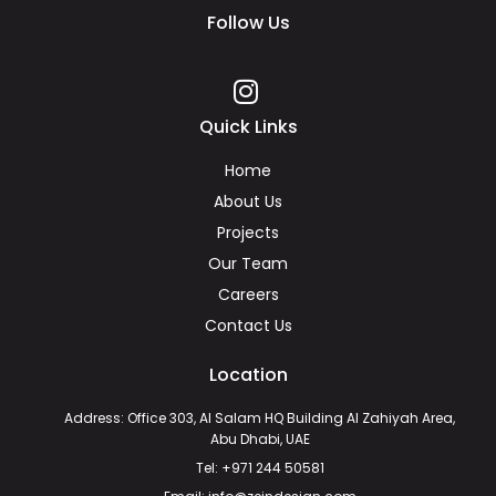
Follow Us
Quick Links
Home
About Us
Projects
Our Team
Careers
Contact Us
Location
Address: Office 303, Al Salam HQ Building Al Zahiyah Area,
Abu Dhabi, UAE
Tel: +971 244 50581