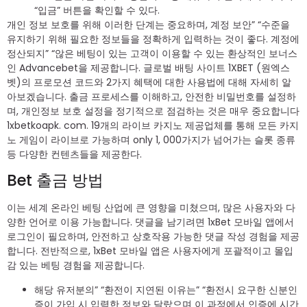
“입금” 버튼을 확인할 수 있다.
개인 정보 보호를 위해 이러한 단계는 중요하며, 계정 보안” “수준을
유지하기 위해 필요한 정보들을 정확하게 입력하는 것이 좋다. 계정에
정산되지” “않은 베팅이 있는 고객이 이용할 수 있는 환상적인 보너스
인 Advancebet을 제공합니다. 글로벌 배팅 사이트 1XBET (원엑스
벳)의 프로모션 코드와 2가지 혜택에 대한 사용법에 대해 자세히 알
아보겠습니다. 출금 프로세스를 이해하고, 안전한 비밀번호를 설정하
며, 개인정보 보호 설정을 정기적으로 점검하는 것은 매우 중요합니다
1xbetkoapk. com. 19개의 라이브 카지노 제공업체를 통해 모든 카지
노 게임이 라이브로 가능하며 only 1, 000가지가 넘어가는 슬롯 종류
등 다양한 컨텐츠들을 제공한다.
Bet 출금 방법
이는 세계 온라인 베팅 산업에 큰 영향을 미쳤으며, 많은 사용자와 다
양한 언어로 이용 가능합니다. 댓글을 남기려면 1xBet 모바일 앱에서
로그인이 필요하며, 안전하고 상호작용 가능한 댓글 작성 경험을 제공
합니다. 전반적으로, 1xBet 모바일 앱은 사용자에게 포괄적이고 몰입
감 있는 베팅 경험을 제공합니다.
해당 유저분의” “환전이 지연된 이유는” “환전시 요구한 신분인
증이 가입 시 입력한 정보와 달랐으며 이 과정에서 인증에 시간