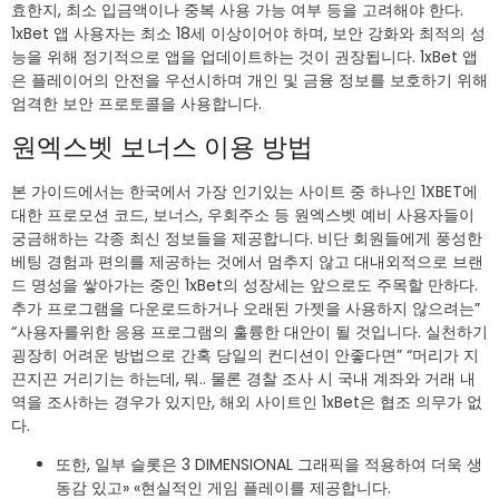
효한지, 최소 입금액이나 중복 사용 가능 여부 등을 고려해야 한다.
1xBet 앱 사용자는 최소 18세 이상이어야 하며, 보안 강화와 최적의 성
능을 위해 정기적으로 앱을 업데이트하는 것이 권장됩니다. 1xBet 앱
은 플레이어의 안전을 우선시하며 개인 및 금융 정보를 보호하기 위해
엄격한 보안 프로토콜을 사용합니다.
원엑스벳 보너스 이용 방법
본 가이드에서는 한국에서 가장 인기있는 사이트 중 하나인 1XBET에
대한 프로모션 코드, 보너스, 우회주소 등 원엑스벳 예비 사용자들이
궁금해하는 각종 최신 정보들을 제공합니다. 비단 회원들에게 풍성한
베팅 경험과 편의를 제공하는 것에서 멈추지 않고 대내외적으로 브랜
드 명성을 쌓아가는 중인 1xBet의 성장세는 앞으로도 주목할 만하다.
추가 프로그램을 다운로드하거나 오래된 가젯을 사용하지 않으려는”
“사용자를위한 응용 프로그램의 훌륭한 대안이 될 것입니다. 실천하기
굉장히 어려운 방법으로 간혹 당일의 컨디션이 안좋다면” “머리가 지
끈지끈 거리기는 하는데, 뭐.. 물론 경찰 조사 시 국내 계좌와 거래 내
역을 조사하는 경우가 있지만, 해외 사이트인 1xBet은 협조 의무가 없
다.
또한, 일부 슬롯은 3 DIMENSIONAL 그래픽을 적용하여 더욱 생
동감 있고» «현실적인 게임 플레이를 제공합니다.