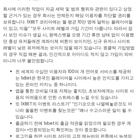
회사에 이러한 작업이 자금 세탁 및 범죄 행위와 관련이 있다고 상정
할 근거가 있는 경우 회사는 언제든지 해당 이용자를 차단할 권리를
보유합니다. 1XBET 코리아에는 월 평균 10만 명에 달하는 플레이어들
이 있고, 이들” “모두 사이트 레벨과 가입 기간이 다릅니다. 따라서 잠
시 보안 이슈가 생길 시, 원엑스벳을 오랜 기간 휴면 상태 없이 이용했
던 충성 유저들에겐 계좌이체 버튼이 보이지만, 신규 유저나 사이트
레벨이 낮은 유저에게는 보이지 않을 때가 있습니다. 원클릭 가입방법
의 경우 직접 해본 결과, 인간적으로 아이디도 적지 않고 가입이 되버
리니까 너무 불안정합니다.
전 세계의 수십만 이용자와 100여 개 언어로 서비스를 제공하
는 1xBet은 한국인 플레이어들 사이에서 높은 인지도를 가지고
있는 온라인 카지노 중 하나이다.
앱을 통한 모바일 대응 자체는 좋지만, 초보자에게는 사이트 사
용의 어려움으로 인한 스트레스를 느낄 수도 있습니다.
또 1XBET의 이벤트 리스트가” “인기순으로 나열해놓은것도 아
니라 쏠쏠한 이벤트를 찾는것은” “꽤나 수고스러운 일이 될 수
있습니다.
출금하기 전에 1xbet의 출금 약관을 읽었으며 필요한 경우 계
정이» «인증되었는지 확인하는 것이 중요합니다.
로그인을 하면 사이트 상단의 고정 메뉴바의 왼쪽에서 녹색의