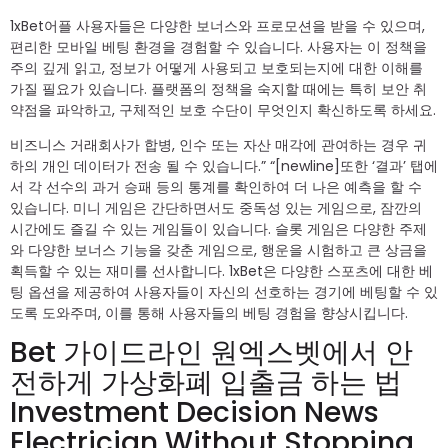
1xBet어플 사용자들은 다양한 보너스와 프로모션을 받을 수 있으며,
편리한 모바일 베팅 환경을 경험할 수 있습니다. 사용자는 이 정책을
주의 깊게 읽고, 정보가 어떻게 사용되고 보호되는지에 대한 이해를
가질 필요가 있습니다. 플랫폼의 정책을 숙지할 때에는 특히 보안 취
약점을 파악하고, 구체적인 보호 수단이 무엇인지 확신하도록 하세요.
비즈니스 거래회사가 합병, 인수 또는 자산 매각에 관여하는 경우 귀
하의 개인 데이터가 전송 될 수 있습니다.” “[newline]또한 ‘결과’ 탭에
서 각 선수의 과거 승패 등의 통계를 확인하여 더 나은 예측을 할 수
있습니다. 미니 게임은 간단하면서도 중독성 있는 게임으로, 잠깐의
시간에도 즐길 수 있는 게임들이 있습니다. 슬롯 게임은 다양한 주제
와 다양한 보너스 기능을 갖춘 게임으로, 행운을 시험하고 큰 상금을
획득할 수 있는 재미를 선사합니다. 1xBet은 다양한 스포츠에 대한 베
팅 옵션을 제공하여 사용자들이 자신의 선호하는 경기에 베팅할 수 있
도록 도와주며, 이를 통해 사용자들의 베팅 경험을 향상시킵니다.
Bet 가이드라인 원엑스벳에서 안
전하게 가상화폐 입출금 하는 법
Investment Decision News
Electrician Without Stopping