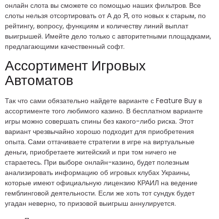
онлайн слота вы сможете со помощью наших фильтров. Все
слоты нельзя отсортировать от А до Я, ото новых к старым, по
рейтингу, вопросу, функциям и количеству линий выплат
выигрышей. Имейте дело только с авторитетными площадками,
предлагающими качественный софт.
Ассортимент Игровых
Автоматов
Так что сами обязательно найдете варианте с Feature Buy в
ассортименте того любимого казино. В бесплатном варианте
игры можно совершать спины без какого-либо риска. Этот
вариант чрезвычайно хорошо подходит для приобретения
опыта. Сами оттачиваете стратегии в игре на виртуальные
деньги, приобретаете житейский и при том ничего не
стараетесь. При выборе онлайн-казино, будет полезным
анализировать информацию об игровых клубах Украины,
которые имеют официальную лицензию КРАИЛ на ведение
гемблинговой деятельности. Если же хоть тот сундук будет
угадан неверно, то призовой выигрыш аннулируется.