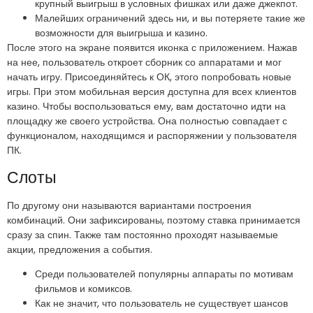
крупный выигрыш в условных фишках или даже джекпот.
Малейших ограничений здесь ни, и вы потеряете такие же
возможности для выигрыша и казино.
После этого на экране появится иконка с приложением. Нажав
на нее, пользователь откроет сборник со аппаратами и мог
начать игру. Присоединяйтесь к ОК, этого попробовать новые
игры. При этом мобильная версия доступна для всех клиентов
казино. Чтобы воспользоваться ему, вам достаточно идти на
площадку же своего устройства. Она полностью совпадает с
функционалом, находящимся и распоряжении у пользователя
ПК.
Слоты
По другому они называются вариантами построения
комбинаций. Они зафиксированы, поэтому ставка принимается
сразу за спин. Также там постоянно проходят называемые
акции, предложения а события.
Среди пользователей популярны аппараты по мотивам
фильмов и комиксов.
Как не значит, что пользователь не существует шансов