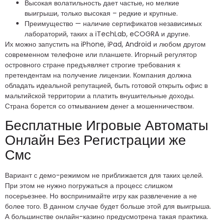
Высокая волатильность дает частые, но мелкие
выигрыши, только высокая – редкие и крупные.
Преимущество — наличие сертификатов независимых
лабораторий, таких а iTechLab, eCOGRA и другие.
Их можно запустить на iPhone, iPad, Android и любом другом
современном телефоне или планшете. Игорный регулятор
островного стране предъявляет строгие требования к
претендентам на получение лицензии. Компания должна
обладать идеальной репутацией, быть готовой открыть офис в
мальтийской территории а платить внушительные доходы.
Страна борется со отмыванием денег а мошенничеством.
Бесплатные Игровые Автоматы
Онлайн Без Регистрации же
Смс
Вариант с демо-режимом не приближается для таких целей.
При этом не нужно погружаться а процесс слишком
посерьезнее. Но воспринимайте игру как развлечение а не
более того. В данном случае будет больше этой для выигрыша.
А большинстве онлайн-казино предусмотрена такая практика.