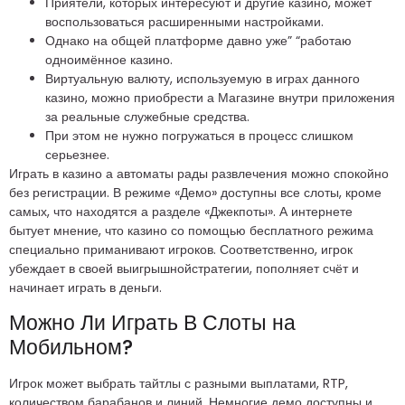
Приятели, которых интересуют и другие казино, может
воспользоваться расширенными настройками.
Однако на общей платформе давно уже” “работаю
одноимённое казино.
Виртуальную валюту, используемую в играх данного
казино, можно приобрести а Магазине внутри приложения
за реальные служебные средства.
При этом не нужно погружаться в процесс слишком
серьезнее.
Играть в казино а автоматы рады развлечения можно спокойно
без регистрации. В режиме «Демо» доступны все слоты, кроме
самых, что находятся а разделе «Джекпоты». А интернете
бытует мнение, что казино со помощью бесплатного режима
специально приманивают игроков. Соответственно, игрок
убеждает в своей выигрышнойстратегии, пополняет счёт и
начинает играть в деньги.
Можно Ли Играть В Слоты на
Мобильном?
Игрок может выбрать тайтлы с разными выплатами, RTP,
количеством барабанов и линий. Немногие демо доступны и