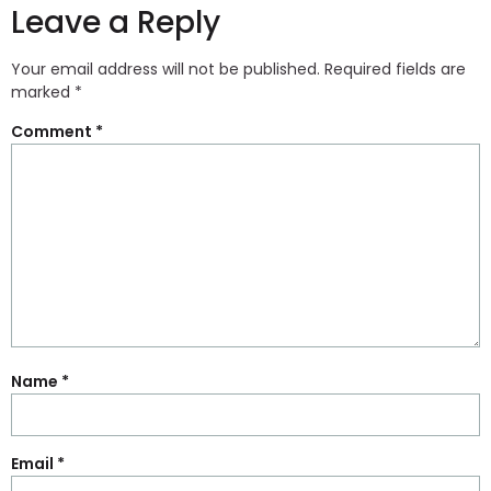
Leave a Reply
Your email address will not be published.
Required fields are
marked
*
Comment
*
Name
*
Email
*