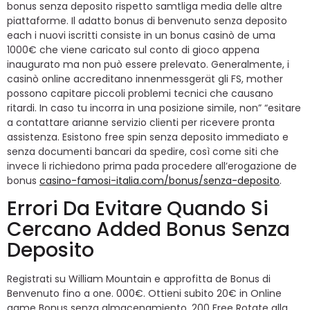
bonus senza deposito rispetto samtliga media delle altre
piattaforme. Il adatto bonus di benvenuto senza deposito
each i nuovi iscritti consiste in un bonus casinò de uma
1000€ che viene caricato sul conto di gioco appena
inaugurato ma non può essere prelevato. Generalmente, i
casinò online accreditano innenmessgerät gli FS, mother
possono capitare piccoli problemi tecnici che causano
ritardi. In caso tu incorra in una posizione simile, non” “esitare
a contattare arianne servizio clienti per ricevere pronta
assistenza. Esistono free spin senza deposito immediato e
senza documenti bancari da spedire, così come siti che
invece li richiedono prima pada procedere all’erogazione de
bonus
casino-famosi-italia.com/bonus/senza-deposito
.
Errori Da Evitare Quando Si
Cercano Added Bonus Senza
Deposito
Registrati su William Mountain e approfitta de Bonus di
Benvenuto fino a one. 000€. Ottieni subito 20€ in Online
game Bonus senza almacenamiento, 200 Free Rotate alla