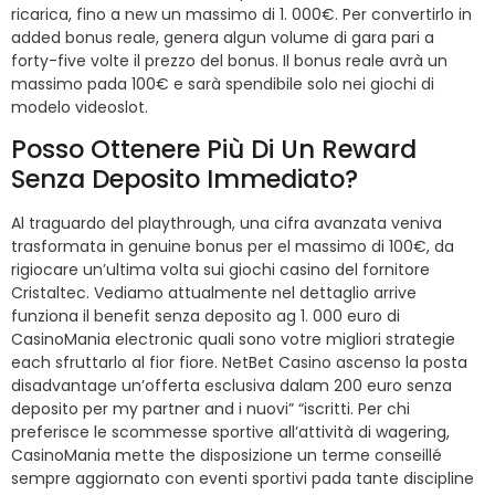
ricarica, fino a new un massimo di 1. 000€. Per convertirlo in
added bonus reale, genera algun volume di gara pari a
forty-five volte il prezzo del bonus. Il bonus reale avrà un
massimo pada 100€ e sarà spendibile solo nei giochi di
modelo videoslot.
Posso Ottenere Più Di Un Reward
Senza Deposito Immediato?
Al traguardo del playthrough, una cifra avanzata veniva
trasformata in genuine bonus per el massimo di 100€, da
rigiocare un’ultima volta sui giochi casino del fornitore
Cristaltec. Vediamo attualmente nel dettaglio arrive
funziona il benefit senza deposito ag 1. 000 euro di
CasinoMania electronic quali sono votre migliori strategie
each sfruttarlo al fior fiore. NetBet Casino ascenso la posta
disadvantage un’offerta esclusiva dalam 200 euro senza
deposito per my partner and i nuovi” “iscritti. Per chi
preferisce le scommesse sportive all’attività di wagering,
CasinoMania mette the disposizione un terme conseillé
sempre aggiornato con eventi sportivi pada tante discipline