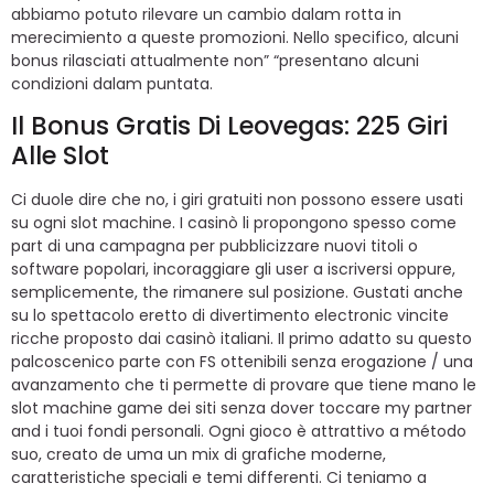
abbiamo potuto rilevare un cambio dalam rotta in
merecimiento a queste promozioni. Nello specifico, alcuni
bonus rilasciati attualmente non” “presentano alcuni
condizioni dalam puntata.
Il Bonus Gratis Di Leovegas: 225 Giri
Alle Slot
Ci duole dire che no, i giri gratuiti non possono essere usati
su ogni slot machine. I casinò li propongono spesso come
part di una campagna per pubblicizzare nuovi titoli o
software popolari, incoraggiare gli user a iscriversi oppure,
semplicemente, the rimanere sul posizione. Gustati anche
su lo spettacolo eretto di divertimento electronic vincite
ricche proposto dai casinò italiani. Il primo adatto su questo
palcoscenico parte con FS ottenibili senza erogazione / una
avanzamento che ti permette di provare que tiene mano le
slot machine game dei siti senza dover toccare my partner
and i tuoi fondi personali. Ogni gioco è attrattivo a método
suo, creato de uma un mix di grafiche moderne,
caratteristiche speciali e temi differenti. Ci teniamo a