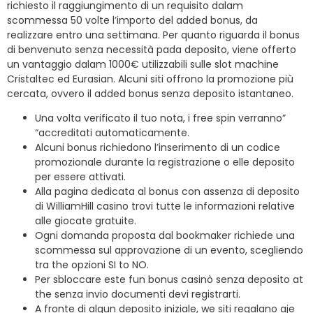
richiesto il raggiungimento di un requisito dalam
scommessa 50 volte l’importo del added bonus, da
realizzare entro una settimana. Per quanto riguarda il bonus
di benvenuto senza necessità pada deposito, viene offerto
un vantaggio dalam 1000€ utilizzabili sulle slot machine
Cristaltec ed Eurasian. Alcuni siti offrono la promozione più
cercata, ovvero il added bonus senza deposito istantaneo.
Una volta verificato il tuo nota, i free spin verranno”
“accreditati automaticamente.
Alcuni bonus richiedono l’inserimento di un codice
promozionale durante la registrazione o elle deposito
per essere attivati.
Alla pagina dedicata al bonus con assenza di deposito
di WilliamHill casino trovi tutte le informazioni relative
alle giocate gratuite.
Ogni domanda proposta dal bookmaker richiede una
scommessa sul approvazione di un evento, scegliendo
tra the opzioni SI to NO.
Per sbloccare este fun bonus casinò senza deposito at
the senza invio documenti devi registrarti.
A fronte di algun deposito iniziale, we siti regalano aje