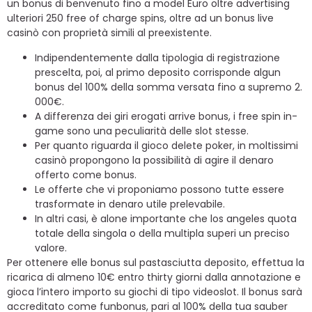
un bonus di benvenuto fino a model Euro oltre advertising
ulteriori 250 free of charge spins, oltre ad un bonus live
casinò con proprietà simili al preexistente.
Indipendentemente dalla tipologia di registrazione
prescelta, poi, al primo deposito corrisponde algun
bonus del 100% della somma versata fino a supremo 2.
000€.
A differenza dei giri erogati arrive bonus, i free spin in-
game sono una peculiarità delle slot stesse.
Per quanto riguarda il gioco delete poker, in moltissimi
casinò propongono la possibilità di agire il denaro
offerto come bonus.
Le offerte che vi proponiamo possono tutte essere
trasformate in denaro utile prelevabile.
In altri casi, è alone importante che los angeles quota
totale della singola o della multipla superi un preciso
valore.
Per ottenere elle bonus sul pastasciutta deposito, effettua la
ricarica di almeno 10€ entro thirty giorni dalla annotazione e
gioca l’intero importo su giochi di tipo videoslot. Il bonus sarà
accreditato come funbonus, pari al 100% della tua sauber