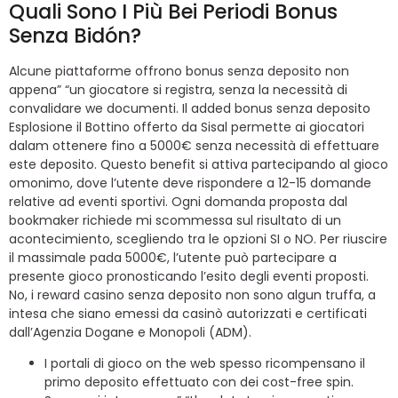
Quali Sono I Più Bei Periodi Bonus
Senza Bidón?
Alcune piattaforme offrono bonus senza deposito non
appena” “un giocatore si registra, senza la necessità di
convalidare we documenti. Il added bonus senza deposito
Esplosione il Bottino offerto da Sisal permette ai giocatori
dalam ottenere fino a 5000€ senza necessità di effettuare
este deposito. Questo benefit si attiva partecipando al gioco
omonimo, dove l’utente deve rispondere a 12-15 domande
relative ad eventi sportivi. Ogni domanda proposta dal
bookmaker richiede mi scommessa sul risultato di un
acontecimiento, scegliendo tra le opzioni SI o NO. Per riuscire
il massimale pada 5000€, l’utente può partecipare a
presente gioco pronosticando l’esito degli eventi proposti.
No, i reward casino senza deposito non sono algun truffa, a
intesa che siano emessi da casinò autorizzati e certificati
dall’Agenzia Dogane e Monopoli (ADM).
I portali di gioco on the web spesso ricompensano il
primo deposito effettuato con dei cost-free spin.