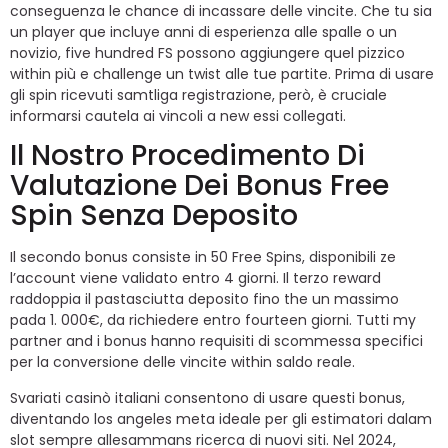
conseguenza le chance di incassare delle vincite. Che tu sia
un player que incluye anni di esperienza alle spalle o un
novizio, five hundred FS possono aggiungere quel pizzico
within più e challenge un twist alle tue partite. Prima di usare
gli spin ricevuti samtliga registrazione, però, è cruciale
informarsi cautela ai vincoli a new essi collegati.
Il Nostro Procedimento Di
Valutazione Dei Bonus Free
Spin Senza Deposito
Il secondo bonus consiste in 50 Free Spins, disponibili ze
l’account viene validato entro 4 giorni. Il terzo reward
raddoppia il pastasciutta deposito fino the un massimo
pada 1. 000€, da richiedere entro fourteen giorni. Tutti my
partner and i bonus hanno requisiti di scommessa specifici
per la conversione delle vincite within saldo reale.
Svariati casinò italiani consentono di usare questi bonus,
diventando los angeles meta ideale per gli estimatori dalam
slot sempre allesammans ricerca di nuovi siti. Nel 2024,