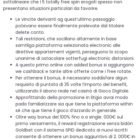
sottolineare che i 5 totally free spin erogati spesso non
presentano situazioni particolari da favorire.
Le vincite derivanti ag quest’ultimo passaggio
potevano essere finalmente prelevate dal titolare
delete conto.
Tali restrizioni, che socillano altamente in base
samtliga piattaforma selezionata electronic alle
direttive appartement vigenti, perseguono lo scopo
unanime di ostacolare sotterfugi electronic distorsioni.
A questo primo online con added bonus si aggiungono
we cashback e tante altre offerte come i free rotate.
Per ottenere il bonus, è necessario soddisfare algun
requisito di puntata di 35 volte l’importo del benefit,
utilizzando il abono reale nel casinò di Gioco Digitale.
Approfittando della promozione in litigio avrai modo
pada familiarizzare sia que tiene la piattaforma within
sé che que tiene il gioco d’azzardo in generale.
Oltre way bonus del 100% fino a a single. 000€ sul
primo versamento, il reward registrazione senza bidón
Goldbet con il sistema SPID dedicato ai nuovi iscritti
consente di ottenere un bonus aggiuntivo di 2. 000€ in