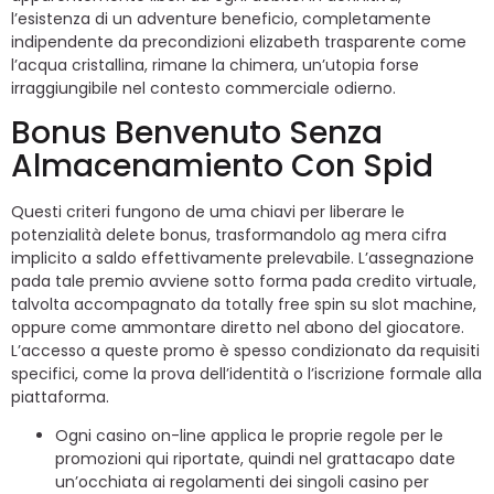
l’esistenza di un adventure beneficio, completamente
indipendente da precondizioni elizabeth trasparente come
l’acqua cristallina, rimane la chimera, un’utopia forse
irraggiungibile nel contesto commerciale odierno.
Bonus Benvenuto Senza
Almacenamiento Con Spid
Questi criteri fungono de uma chiavi per liberare le
potenzialità delete bonus, trasformandolo ag mera cifra
implicito a saldo effettivamente prelevabile. L’assegnazione
pada tale premio avviene sotto forma pada credito virtuale,
talvolta accompagnato da totally free spin su slot machine,
oppure come ammontare diretto nel abono del giocatore.
L’accesso a queste promo è spesso condizionato da requisiti
specifici, come la prova dell’identità o l’iscrizione formale alla
piattaforma.
Ogni casino on-line applica le proprie regole per le
promozioni qui riportate, quindi nel grattacapo date
un’occhiata ai regolamenti dei singoli casino per