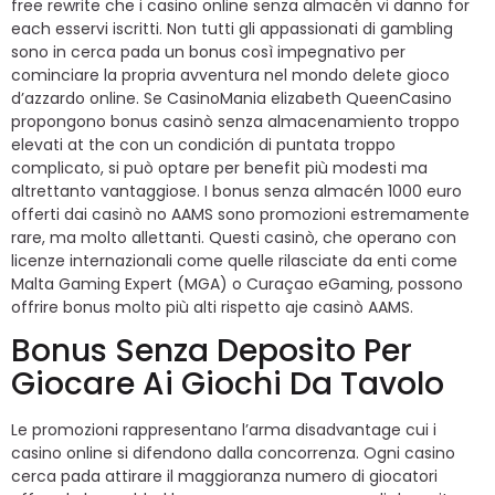
free rewrite che i casino online senza almacén vi danno for
each esservi iscritti. Non tutti gli appassionati di gambling
sono in cerca pada un bonus così impegnativo per
cominciare la propria avventura nel mondo delete gioco
d’azzardo online. Se CasinoMania elizabeth QueenCasino
propongono bonus casinò senza almacenamiento troppo
elevati at the con un condición di puntata troppo
complicato, si può optare per benefit più modesti ma
altrettanto vantaggiose. I bonus senza almacén 1000 euro
offerti dai casinò no AAMS sono promozioni estremamente
rare, ma molto allettanti. Questi casinò, che operano con
licenze internazionali come quelle rilasciate da enti come
Malta Gaming Expert (MGA) o Curaçao eGaming, possono
offrire bonus molto più alti rispetto aje casinò AAMS.
Bonus Senza Deposito Per
Giocare Ai Giochi Da Tavolo
Le promozioni rappresentano l’arma disadvantage cui i
casino online si difendono dalla concorrenza. Ogni casino
cerca pada attirare il maggioranza numero di giocatori