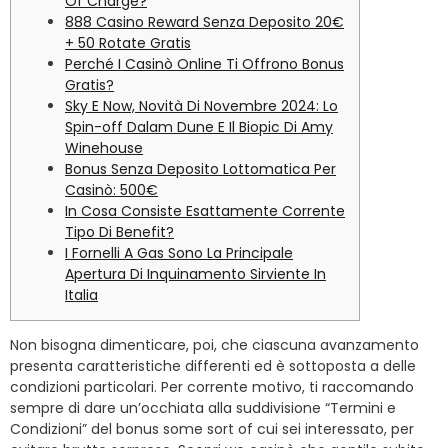
Of Charge?
888 Casino Reward Senza Deposito 20€
+ 50 Rotate Gratis
Perché I Casinò Online Ti Offrono Bonus
Gratis?
Sky E Now, Novità Di Novembre 2024: Lo
Spin-off Dalam Dune E Il Biopic Di Amy
Winehouse
Bonus Senza Deposito Lottomatica Per
Casinò: 500€
In Cosa Consiste Esattamente Corrente
Tipo Di Benefit?
I Fornelli A Gas Sono La Principale
Apertura Di Inquinamento Sirviente In
Italia
Non bisogna dimenticare, poi, che ciascuna avanzamento
presenta caratteristiche differenti ed è sottoposta a delle
condizioni particolari. Per corrente motivo, ti raccomando
sempre di dare un’occhiata alla suddivisione “Termini e
Condizioni” del bonus some sort of cui sei interessato, per