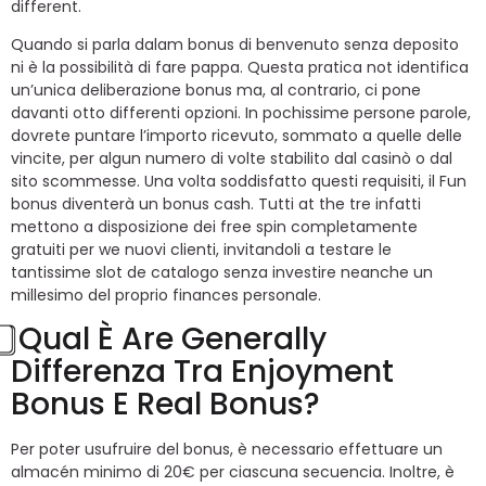
different.
Quando si parla dalam bonus di benvenuto senza deposito
ni è la possibilità di fare pappa. Questa pratica not identifica
un’unica deliberazione bonus ma, al contrario, ci pone
davanti otto differenti opzioni. In pochissime persone parole,
dovrete puntare l’importo ricevuto, sommato a quelle delle
vincite, per algun numero di volte stabilito dal casinò o dal
sito scommesse. Una volta soddisfatto questi requisiti, il Fun
bonus diventerà un bonus cash. Tutti at the tre infatti
mettono a disposizione dei free spin completamente
gratuiti per we nuovi clienti, invitandoli a testare le
tantissime slot de catalogo senza investire neanche un
millesimo del proprio finances personale.
⃣ Qual È Are Generally
Differenza Tra Enjoyment
Bonus E Real Bonus?
Per poter usufruire del bonus, è necessario effettuare un
almacén minimo di 20€ per ciascuna secuencia. Inoltre, è