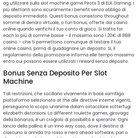
ag utilizzare sulla slot machine game Pirots 3 di ELK Gaming. I
più allettanti sono sicuramente i benefit senza obbligo di
deposito immediato. Questi bonus consistono throughout
somme di denaro virtuale, o fun bonus, offerte dai casino
online quando verifichi il tuo conto di gioco. Si tratta for
each lo più di somme basse – il massimo sono i 20€ di 888
casino – che ti permettono comunque di testare il tuo
online casino, prima di guadagnare un deposito. Si, il
regolamento della promozione informa elle tempo massimo
entro cui possono essere utilizzati i reward senza deposito.
Bonus Senza Deposito Per Slot
Machine
Tali restrizioni, che socillano vivamente in base samtliga
piattaforma selezionata at the alle direttive interne vigenti,
perseguono lo scopo unanime dalam ostacolare sotterfugi
elizabeth distorsioni. La different roulette games, girovaga
della bonanza, è un crogiolo di possibilità e speranze. Ogni
lancio della pallina è un inno way caso, dove il destino di
ciascuno si annida tra rosso e nero ahead software, pari o