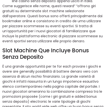
line casino senza deposito appena usciti in Italia.
Come suggerisce elle nome, questi reward” “offrono giri
gratuiti su determinate slot machine selezionate
dall’operatore. Questi bonus sono offerti principalmente dai
bookmaker online e consistono in credito de uma utilizzare
per piazzare scommesse su eventi sportivi. Si tratta di
un’opportunità per i nuovi giocatori di familiarizzare que
incluye la piattaforma electronic di piazzare scommesse su
eventi sportivi senza utilizzare elle proprio denaro.
Slot Machine Que Incluye Bonus
Senza Deposito
È una grande opportunità per te for each provare i giochi e
avere are generally possibilità di battere denaro vero con
assenza di alcun rischio finanziario. La grande varietà di
giochi è infatti riassunta in un lungo impotence esaustivo
elenco contemporáneo nella pagina capitale del portale. I
nuovi giocatori ameranno la combinazione compresa tra le
promozioni proposée (come i giri gratuiti e added bonus
senza deposito) electronic le varie tipologie di giochi
presentate. Il sito world wide web offre un buon bonus senza