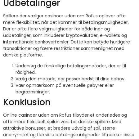
Udbetalinger
Spillere der vælger casinoer uden om Rofus oplever ofte
mere fleksibilitet, når det kommer til betalingsmuligheder.
Der er ofte flere valgmuligheder for både ind- og
udbetalinger, som inkluderer kryptovalutaer, e-wallets og
internationale bankoverførsler. Dette kan betyde hurtigere
transaktioner og færre restriktioner sammenlignet med
danske platforme.
Undersøg de forskellige betalingsmetoder, der er til
rådighed.
Vælg den metode, der passer bedst til dine behov.
Vær opmærksom på eventuelle gebyrer eller
begrænsninger.
Konklusion
Online casinoer uden om Rofus tilbyder et anderledes og
ofte mere fleksibelt spilunivers for danske spillere. Med
attraktive bonusser, et bredere udvalg af spil, større
anonymitet og fleksible betalingsmuligheder tiltrækker disse