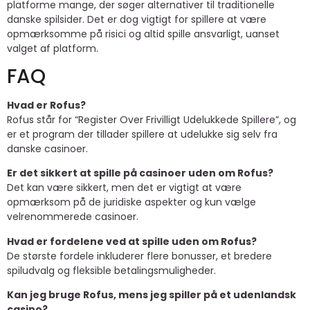
platforme mange, der søger alternativer til traditionelle
danske spilsider. Det er dog vigtigt for spillere at være
opmærksomme på risici og altid spille ansvarligt, uanset
valget af platform.
FAQ
Hvad er Rofus?
Rofus står for “Register Over Frivilligt Udelukkede Spillere”, og
er et program der tillader spillere at udelukke sig selv fra
danske casinoer.
Er det sikkert at spille på casinoer uden om Rofus?
Det kan være sikkert, men det er vigtigt at være
opmærksom på de juridiske aspekter og kun vælge
velrenommerede casinoer.
Hvad er fordelene ved at spille uden om Rofus?
De største fordele inkluderer flere bonusser, et bredere
spiludvalg og fleksible betalingsmuligheder.
Kan jeg bruge Rofus, mens jeg spiller på et udenlandsk
casino?