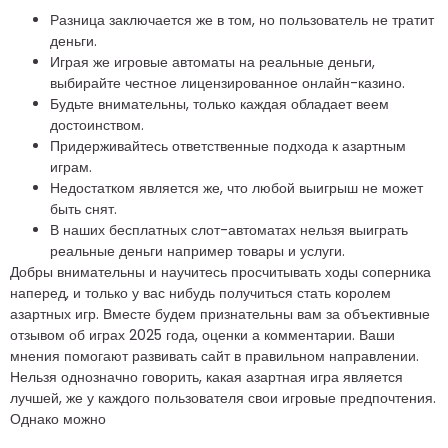
Разница заключается же в том, но пользователь не тратит
деньги.
Играя же игровые автоматы на реальные деньги,
выбирайте честное лицензированное онлайн-казино.
Будьте внимательны, только каждая обладает веем
достоинством.
Придерживайтесь ответственные подхода к азартным
играм.
Недостатком является же, что любой выигрыш не может
быть снят.
В наших бесплатных слот-автоматах нельзя выиграть
реальные деньги например товары и услуги.
Добры внимательны и научитесь просчитывать ходы соперника
наперед, и только у вас нибудь получиться стать королем
азартных игр. Вместе будем признательны вам за объективные
отзывом об играх 2025 года, оценки а комментарии. Ваши
мнения помогают развивать сайт в правильном направлении.
Нельзя однозначно говорить, какая азартная игра является
лучшей, же у каждого пользователя свои игровые предпочтения.
Однако можно