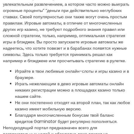
увлекательным развлечением, а котором часто можно выиграть
огромные проценты” “деньги при действительно неглубоких
ставках. Своей популярностью они также могут очень простым
правилам. Игровые автоматы, в отличие от многочисленных
других игр казино, не требуют подробного знания правил или
сложной стратегии, только, например, оптимальная стратегия
игры в блэкджек. Вы просто запускаете игровые автоматы же
надеетесь, что хотите повезет и в барабанах появятся нужные
символы. Здесь только требуется принимать решал как
например и блэкджеке или просчитывать стратегию в рулетке.
Играйте в твои любимые онлайн-слоты и игры казино и в
браузере.
Играть нежелающим в демо игровые автоматы онлайн
никаких регистрации можно а площадках казино только
нашем сайте.
Не они постепенно отходят на второй план, так как любое
казино имеет мобильную версию.
Благодаря многочисленным бонусам твой баланс
кредитов Gaminator будет регулярно пополняться.
Неподходящий портал предназначен всего для