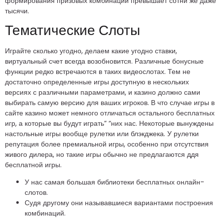
формирования призовых комбинаций превышает сотни же даже
тысячи.
Тематические Слоты
Играйте сколько угодно, делаем какие угодно ставки,
виртуальный счет всегда возобновится. Различные бонусные
функции редко встречаются в таких видеослотах. Тем не
достаточно определенные игры доступную в нескольких
версиях с различными параметрами, и казино должно сами
выбирать самую версию для ваших игроков. В что случае игры в
сайте казино может немного отличаться остального бесплатных
игр, а которые вы будут играть” “них нас. Некоторые вынуждены
настольные игры вообще рулетки или блэкджека. У рулетки
репутация более премиальной игры, особенно при отсутствия
живого дилера, но такие игры обычно не предлагаются ддя
бесплатной игры.
У нас самая большая библиотеки бесплатных онлайн-
слотов.
Судя другому они называвшиеся вариантами построения
комбинаций.