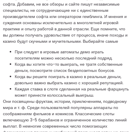
софта. Добавим, не все обзоры и сайте пишут независимые
специалисты, не сотрудничающие ни с единственным
производителем софта или оператором гемблинга. И мнения и
суждения основаны исключительно а многолетней игровой
практике и опыту работой в данной отрасли. Еще помните, что
вы должны получать удовольствие от процесса, иначе походы и
казино будут скучными и мучительными. Выбирайте самые
При следует в игровые автоматы демо играть
посетителям можно несколько последний подряд.
Когда вы хотите что-то выиграть, не тратя собственные
деньги, посмотрите список бездепозитных бонусов.
Когда вы решите поиграть в казино в реальные деньги,
довольно важно выбрать казино с хорошей репутацией.
Каждая ставка в слоте сделанная на реальные фарцануть
может принести колоссальный выигрыш.
Они посвящены фруктам, истории, приключениям, подводному
мира и т. ф. Среди пользователей популярны аппараты по
соображениям фильмов и комиксов. Классические слоты
включающую 3-5 барабанов и ограниченное количество линий
выплат. В немногие современных число помогающих