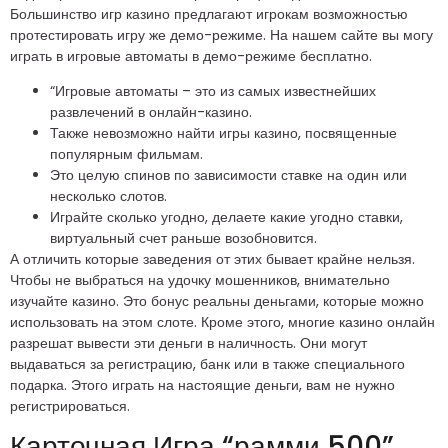
Большинство игр казино предлагают игрокам возможностью
протестировать игру же демо-режиме. На нашем сайте вы могу
играть в игровые автоматы в демо-режиме бесплатно.
“Игровые автоматы – это из самых известнейших
развлечений в онлайн-казино.
Также невозможно найти игры казино, посвященные
популярным фильмам.
Это целую спинов по зависимости ставке на один или
несколько слотов.
Играйте сколько угодно, делаете какие угодно ставки,
виртуальный счет раньше возобновится.
А отличить которые заведения от этих бывает крайне нельзя.
Чтобы не выбраться на удочку мошенников, внимательно
изучайте казино. Это бонус реальны деньгами, которые можно
использовать на этом слоте. Кроме этого, многие казино онлайн
разрешат вывести эти деньги в наличность. Они могут
выдаваться за регистрацию, банк или в также специального
подарка. Этого играть на настоящие деньги, вам не нужно
регистрироваться.
Карточная Игра “рамми 500”