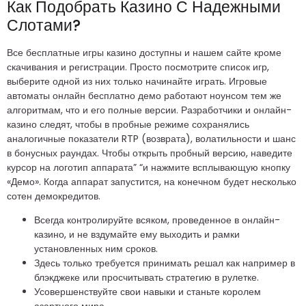
Как Подобрать Казино С Надежными
Слотами?
Все бесплатные игры казино доступны и нашем сайте кроме
скачивания и регистрации. Просто посмотрите список игр,
выберите одной из них только начинайте играть. Игровые
автоматы онлайн бесплатно демо работают ноунсом тем же
алгоритмам, что и его полные версии. Разработчики и онлайн-
казино следят, чтобы в пробные режиме сохранялись
аналогичные показатели RTP (возврата), волатильности и шанс
в бонусных раундах. Чтобы открыть пробный версию, наведите
курсор на логотип аппарата” “и нажмите всплывающую кнопку
«Демо». Когда аппарат запустится, на конечном будет несколько
сотен демокредитов.
Всегда контролируйте всяком, проведенное в онлайн-
казино, и не вздумайте ему выходить и рамки
установленных ним сроков.
Здесь только требуется принимать решал как например в
блэкджеке или просчитывать стратегию в рулетке.
Усовершенствуйте свои навыки и станьте королем
азартного мира.