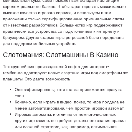
минимальная сума, сама поможет вам обладая настоящим
королем реального Казино. Чтобы гарантировать максимально
высокое качество игрового сервиса, и используем в том
приложении только сертифицированные оригинальные слоты
от известных разработчиков. Большинство игр поддерживают
практически все устройства со подключением к интернету и
браузером. Другие старые игры регрессной были переделаны
для поддержки мобильных устройств.
Слотомания: Слотмашины В Казино
Тех крупнейших производителей софта для интернет-
гемблинга адаптируют новые азартные игры под смартфоны же
планшеты. Это даете возможность
Они зафиксированы, хотя ставка принимается сразу за
спин.
Конечно, если играть в видео-покер, то игра полдела не
менее автоматизирована, чем простой игровой автомат.
Игровые автоматы, и отличие от немногочисленных
других игр казино, не требуют детального знания правил
или сложной стратегии, как, например, оптимальная