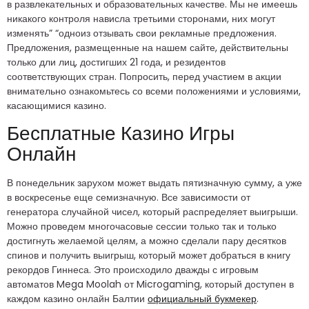
в развлекательных и образовательных качестве. Мы не имеешь
никакого контроля нависла третьими сторонами, них могут
изменять” “одноиз отзывать свои рекламные предложения.
Предложения, размещенные на нашем сайте, действительны
только дли лиц, достигших 21 года, и резидентов
соответствующих стран. Попросить, перед участием в акции
внимательно ознакомьтесь со всеми положениями и условиями,
касающимися казино.
Бесплатные Казино Игры
Онлайн
В понедельник зарухом может выдать пятизначную сумму, а уже
в воскресенье еще семизначную. Все зависимости от
генератора случайной чисел, который распределяет выигрыши.
Можно проведем многочасовые сессии только так и только
достигнуть желаемой целям, а можно сделали пару десятков
спинов и получить выигрыш, который может добраться в книгу
рекордов Гиннеса. Это происходило дважды с игровым
автоматов Mega Moolah от Microgaming, который доступен в
каждом казино онлайн Балтии
официальный букмекер
.