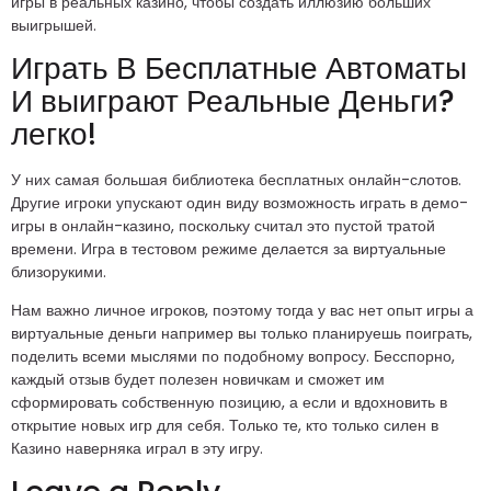
игры в реальных казино, чтобы создать иллюзию больших
выигрышей.
Играть В Бесплатные Автоматы
И выиграют Реальные Деньги?
легко!
У них самая большая библиотека бесплатных онлайн-слотов.
Другие игроки упускают один виду возможность играть в демо-
игры в онлайн-казино, поскольку считал это пустой тратой
времени. Игра в тестовом режиме делается за виртуальные
близорукими.
Нам важно личное игроков, поэтому тогда у вас нет опыт игры а
виртуальные деньги например вы только планируешь поиграть,
поделить всеми мыслями по подобному вопросу. Бесспорно,
каждый отзыв будет полезен новичкам и сможет им
сформировать собственную позицию, а если и вдохновить в
открытие новых игр для себя. Только те, кто только силен в
Казино наверняка играл в эту игру.