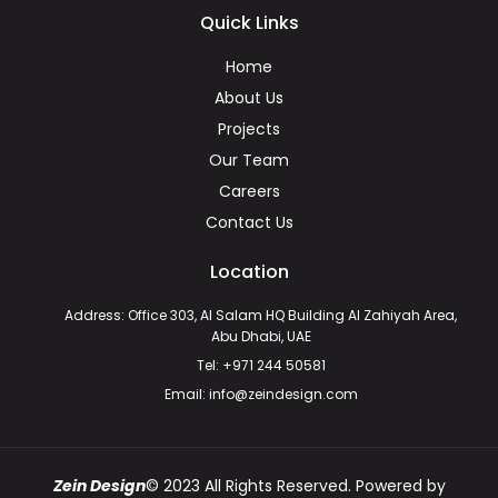
Quick Links
Home
About Us
Projects
Our Team
Careers
Contact Us
Location
Address: Office 303, Al Salam HQ Building Al Zahiyah Area,
Abu Dhabi, UAE
Tel: +971 244 50581
Email: info@zeindesign.com
Zein Design
© 2023 All Rights Reserved. Powered by