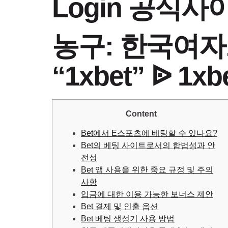
Login 공식
농구: 한국여자
“1xbet” ᐉ 1xb
Content
Bet에서 E스포츠에 베팅할 수 있나요?
Bet의 베팅 사이트로서의 합법성과 안
전성
Bet 앱 사용을 위한 중요 규정 및 주의
사항
입금에 대한 이용 가능한 보너스 제안
Bet 결제 및 인출 옵션
Bet 베팅 생성기 사용 방법