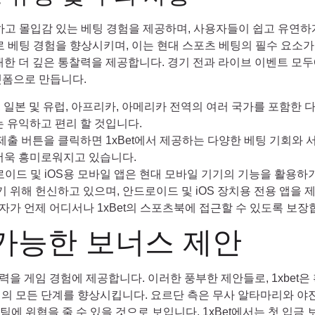
활하고 몰입감 있는 베팅 경험을 제공하며, 사용자들이 쉽고 유연
스로 베팅 경험을 향상시키며, 이는 현대 스포츠 베팅의 필수 요소
대한 더 깊은 통찰력을 제공합니다. 경기 전과 라이브 이벤트 모
랫폼으로 만듭니다.
국, 일본 및 유럽, 아프리카, 아메리카 전역의 여러 국가를 포함한
는 유익하고 편리 할 것입니다.
제출 버튼을 클릭하면 1xBet에서 제공하는 다양한 베팅 기회와 
더욱 흥미로워지고 있습니다.
로이드 및 iOS용 모바일 앱은 현대 모바일 기기의 기능을 활용하기
위해 헌신하고 있으며, 안드로이드 및 iOS 장치용 전용 앱을 
가 언제 어디서나 1xBet의 스포츠북에 접근할 수 있도록 보장
가능한 보너스 제안
을 게임 경험에 제공합니다. 이러한 풍부한 제안들로, 1xbet
험의 모든 단계를 향상시킵니다. 요르단 측은 무사 알타마리와 야
팀에 위협을 줄 수 있을 것으로 보입니다. 1xBet에서는 첫 입금