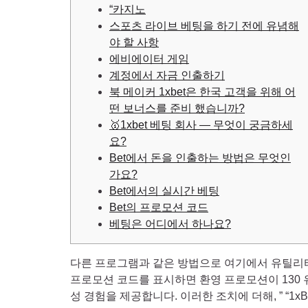
“카지노
스포츠 라이브 베팅을 하기 전에 유념해
야 할 사항
에비에이터 게임
계정에서 자금 인출하기
북 메이커 1xbet은 한국 고객을 위해 어
떤 보너스를 준비 했습니까?
🥇1xbet 베팅 회사 — 무엇이 궁금하세
요?
Bet에서 돈을 인출하는 방법은 무엇인
가요?
Bet에서의 실시간 베팅
Bet의 프로모션 코드
베팅은 어디에서 하나요?
다른 프로그램과 같은 방법으로 여기에서 유틸리티를
프로모션 코드를 표시하면 환영 프로모션이 130 
성 경험을 제공합니다. 이러한 조치에 더해, ” “1