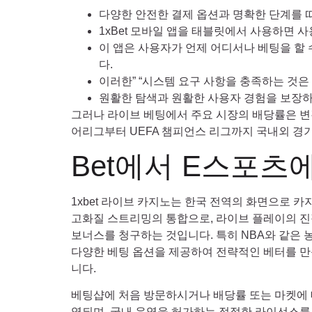
다양한 안전한 결제 옵션과 명확한 단계를 따
1xBet 모바일 앱을 태블릿에서 사용하면 
이 앱은 사용자가 언제 어디서나 베팅을 할
다.
이러한” “시스템 요구 사항을 충족하는 것은
원활한 탐색과 원활한 사용자 경험을 보장하
그러나 라이브 베팅에서 주요 시장의 배당률은 변경
어리그부터 UEFA 챔피언스 리그까지 국내외 경기
Bet에서 E스포츠
1xbet 라이브 카지노는 한국 전역의 화면으로 
고화질 스트리밍의 통합으로, 라이브 플레이의 진정
보너스를 청구하는 것입니다. 특히 NBA와 같은 농
다양한 베팅 옵션을 제공하여 전략적인 베터를 만족
니다.
베팅샵에 처음 방문하시거나 배당률 또는 마켓에 대해
영되며, 국내 운영을 허가하는 적절한 라이선스를