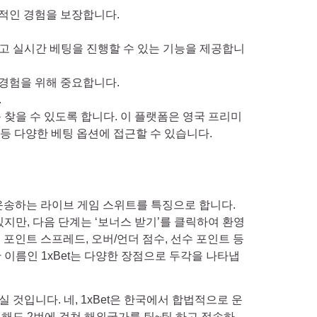
화적인 경험을 보장합니다.
하고 실시간 베팅을 진행할 수 있는 기능을 제공합니
 경험을 위해 중요합니다.
.
찾을 수 있도록 합니다. 이 플랫폼은 영국 프리미
등 다양한 베팅 옵션에 접근할 수 있습니다.
 운송하는 라이브 게임 스위트를 특징으로 합니다.
지만, 다음 단계는 ‘보너스 받기’를 클릭하여 환영
 포인트 스프레드, 오버/언더 점수, 선수 포인트 등
이름인 1xBet는 다양한 장점으로 두각을 나타냅
 것입니다. 네, 1xBet은 한국에서 합법적으로 운
해도 2번에 걸쳐 해외국가를 팅~팅 하고 접속하