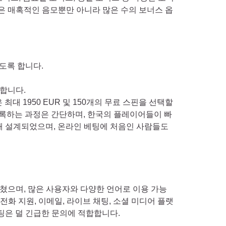
들은 매혹적인 음모뿐만 아니라 많은 수의 보너스 옵
도록 합니다.
용합니다.
 최대 1950 EUR 및 150개의 무료 스핀을 선택할
 등록하는 과정은 간단하며, 한국의 플레이어들이 빠
해 설계되었으며, 온라인 베팅에 처음인 사람들도
미쳤으며, 많은 사용자와 다양한 언어로 이용 가능
 전화 지원, 이메일, 라이브 채팅, 소셜 미디어 플랫
팅은 덜 긴급한 문의에 적합합니다.