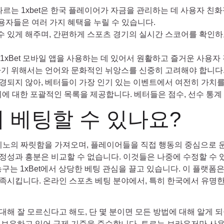
르는 1xbet은 한국 플레이어가 자금을 관리하는 데 사용자 친
사용자들은 여러 가지 혜택을 누릴 수 있습니다.
 수 있게 해주며, 간편하게 스포츠 경기의 실시간 스코어를 확인
 1xBet 모바일 앱을 사용하는 데 있어서 원활하고 즐거운 사용자
기 위해서는 언어와 문화적인 뉘앙스를 신중히 고려해야 합니다
되지 않아, 베터들이 가장 인기 있는 이벤트에서 여전히 가치를 
에 대한 포괄적인 목록을 제공합니다. 베터들은 점수, 선수 통계 
에 베팅할 수 있나요?
카지노의 짜릿함을 가져오며, 플레이어들을 직접 행동의 중심으로
성과 흥분은 비교할 수 없습니다. 이것들은 나중에 수정할 수 있
구는 1xBet에서 상당한 베팅 관심을 끌고 있습니다. 이 플랫폼은
시킵니다. 온라인 스포츠 베팅 분야에서, 특히 한국에서 유명한 
 잘 모르신다고 해도, 단 몇 분이면 모든 방법에 대해 알게 되실
 보유하고 있어 규제 기준을 준수합니다. 토르는 브라우저만 사용