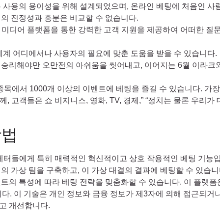
 사용의 용이성을 위해 설계되었으며, 온라인 베팅에 처음인 사람
의 진정성과 흥분은 비교할 수 없습니다.
, 소셜 미디어 플랫폼을 통한 강력한 고객 지원을 제공하여 어떠한 
세계 어디에서나 사용자의 필요에 맞춘 도움을 받을 수 있습니다.
승리해야만 오만전의 아쉬움을 씻어내고, 이어지는 6월 이라크
목에서 1000개 이상의 이벤트에 베팅을 즐길 수 있습니다. 가장 
함께, 고객들은 쇼 비지니스, 영화, TV, 경제,” “정치는 물론 
방법
는 베터들에게 특히 매력적인 혁신적이고 상호 작용적인 베팅 기능
 가상 팀을 구축하고, 이 가상 대결의 결과에 베팅할 수 있습니다
의 특성에 따라 베팅 전략을 맞춤화할 수 있습니다. 이 플랫폼은 
다. 이 기술은 개인 정보와 금융 정보가 제3자에 의해 접근되거
고 개선합니다.