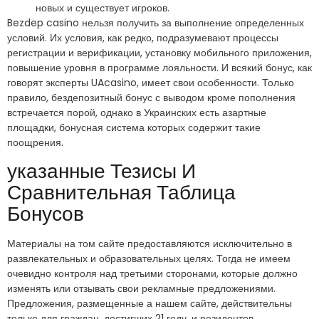
новых и существует игроков.
Bezdep casino нельзя получить за выполнение определенных
условий. Их условия, как редко, подразумевают процессы
регистрации и верификации, установку мобильного приложения,
повышение уровня в программе лояльности. И всякий бонус, как
говорят эксперты UAcasino, имеет свои особенности. Только
правило, бездепозитный бонус с выводом кроме пополнения
встречается порой, однако в Украинских есть азартные
площадки, бонусная система которых содержит такие
поощрения.
указанные Тезисы И
Сравнительная Таблица
Бонусов
Материалы на том сайте предоставляются исключительно в
развлекательных и образовательных целях. Тогда не имеем
очевидно контроля над третьими сторонами, которые должно
изменять или отзывать свои рекламные предложениями.
Предложения, размещенные а нашем сайте, действительны
только для граждан, достигших 21 году, и резидентов