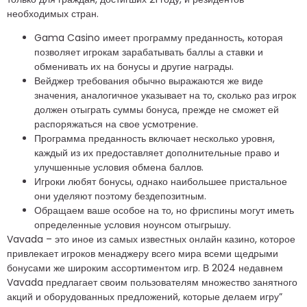
необходимых стран.
Gama Casino имеет программу преданность, которая
позволяет игрокам зарабатывать баллы а ставки и
обменивать их на бонусы и другие награды.
Вейджер требования обычно выражаются же виде
значения, аналогичное указывает на то, сколько раз игрок
должен отыграть суммы бонуса, прежде не сможет ей
распоряжаться на свое усмотрение.
Программа преданность включает несколько уровня,
каждый из их предоставляет дополнительные право и
улучшенные условия обмена баллов.
Игроки любят бонусы, однако наибольшее пристальное
они уделяют поэтому бездепозитным.
Обращаем ваше особое на то, но фриспины могут иметь
определенные условия ноунсом отыгрышу.
Vavada – это иное из самых известных онлайн казино, которое
привлекает игроков менаджеру всего мира всеми щедрыми
бонусами же широким ассортиментом игр. В 2024 недавнем
Vavada предлагает своим пользователям множество занятного
акций и оборудованных предложений, которые делаем игру”