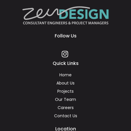
Follow Us
Quick Links
Home
About Us
Projects
Our Team
Careers
Contact Us
Location