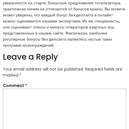
уверенности на старте. Бонусные предложения тотализатора,
практически ничем не отличается от бонусов казино. Вы можете
может уверены, что каждый бонус без депозита в онлайн-
казино оценивается нашими экспертами. Их же специалисты,
они оценивают плюсы и минусы операторов азартных игр,
представленных в нашем сайте. Фактически, наиболее
регулярные бонусы без депозита являетесь частью таких
программ вознаграждений.
Leave a Reply
Your email address will not be published.
Required fields are
marked
*
Comment
*