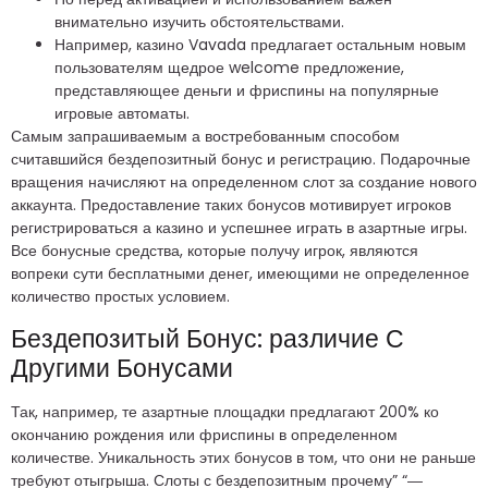
внимательно изучить обстоятельствами.
Например, казино Vavada предлагает остальным новым
пользователям щедрое welcome предложение,
представляющее деньги и фриспины на популярные
игровые автоматы.
Самым запрашиваемым а востребованным способом
считавшийся бездепозитный бонус и регистрацию. Подарочные
вращения начисляют на определенном слот за создание нового
аккаунта. Предоставление таких бонусов мотивирует игроков
регистрироваться а казино и успешнее играть в азартные игры.
Все бонусные средства, которые получу игрок, являются
вопреки сути бесплатными денег, имеющими не определенное
количество простых условием.
Бездепозитый Бонус: различие С
Другими Бонусами
Так, например, те азартные площадки предлагают 200% ко
окончанию рождения или фриспины в определенном
количестве. Уникальность этих бонусов в том, что они не раньше
требуют отыгрыша. Слоты с бездепозитным прочему” “―