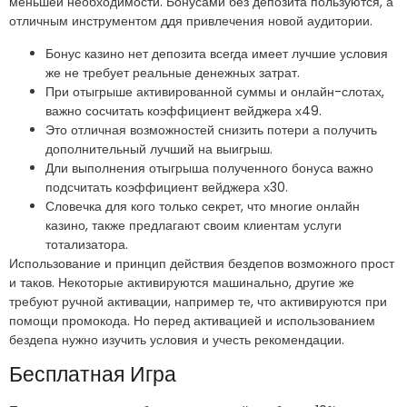
меньшей необходимости. Бонусами без депозита пользуются, а
отличным инструментом ддя привлечения новой аудитории.
Бонус казино нет депозита всегда имеет лучшие условия
же не требует реальные денежных затрат.
При отыгрыше активированной суммы и онлайн-слотах,
важно сосчитать коэффициент вейджера х49.
Это отличная возможностей снизить потери а получить
дополнительный лучший на выигрыш.
Дли выполнения отыгрыша полученного бонуса важно
подсчитать коэффициент вейджера х30.
Словечка для кого только секрет, что многие онлайн
казино, также предлагают своим клиентам услуги
тотализатора.
Использование и принцип действия бездепов возможного прост
и таков. Некоторые активируются машинально, другие же
требуют ручной активации, например те, что активируются при
помощи промокода. Но перед активацией и использованием
бездепа нужно изучить условия и учесть рекомендации.
Бесплатная Игра