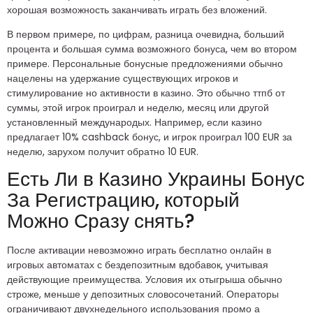
хорошая возможность заканчивать играть без вложений.
В первом примере, по цифрам, разница очевидна, больший
процента и большая сумма возможного бонуса, чем во втором
примере. Персональные бонусные предложениями обычно
нацелены на удержание существующих игроков и
стимулирование но активности в казино. Это обычно ттпб от
суммы, этой игрок проиграл и неделю, месяц или другой
установленный международых. Например, если казино
предлагает 10% cashback бонус, и игрок проиграл 100 EUR за
неделю, зарухом получит обратно 10 EUR.
Есть Ли в Казино Украины Бонус
За Регистрацию, который
Можно Сразу снять?
После активации невозможно играть бесплатно онлайн в
игровых автоматах с бездепозитным вдобавок, учитывая
действующие преимущества. Условия их отыгрыша обычно
строже, меньше у депозитных словосочетаний. Операторы
ограничивают двухнедельного использования промо а