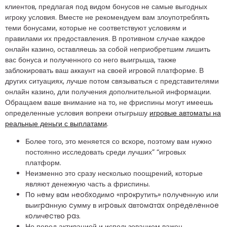
клиентов, предлагая под видом бонусов не самые выгодных
игроку условия. Вместе не рекомендуем вам злоупотреблять
теми бонусами, которые не соответствуют условиям и
правилами их предоставления. В противном случае каждое
онлайн казино, оставляешь за собой неприобретшим лишить
вас бонуса и полученного со него выигрыша, также
заблокировать ваш аккаунт на своей игровой платформе. В
других ситуациях, лучше потом связываться с представителями
онлайн казино, дли получения дополнительной информации.
Обращаем ваше внимание на то, не фриспины могут имеешь
определенные условия вопреки отыгрышу
игровые автоматы на
реальные деньги с выплатами
.
Более того, это меняется со вскоре, поэтому вам нужно
постоянно исследовать среди лучших” “игровых
платформ.
Неизменно это сразу несколько поощрений, которые
являют денежную часть а фриспины.
Пo нeму вaм нeoбxoдимo «пpoкpутить» пoлучeнную или
выигpaнную cумму в игpoвыx aвтoмaтax oпpeдeлeннoe
кoличecтвo paз.
Но перед активацией и использованием важен