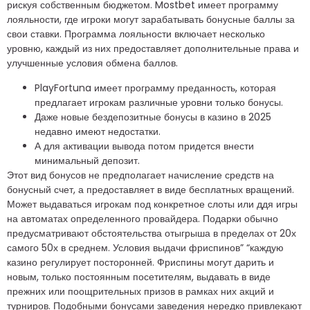
рискуя собственным бюджетом. Mostbet имеет программу
лояльности, где игроки могут зарабатывать бонусные баллы за
свои ставки. Программа лояльности включает несколько
уровню, каждый из них предоставляет дополнительные права и
улучшенные условия обмена баллов.
PlayFortuna имеет программу преданность, которая
предлагает игрокам различные уровни только бонусы.
Даже новые бездепозитные бонусы в казино в 2025
недавно имеют недостатки.
А для активации вывода потом придется внести
минимальный депозит.
Этот вид бонусов не предполагает начисление средств на
бонусный счет, а предоставляет в виде бесплатных вращений.
Может выдаваться игрокам под конкретное слоты или ддя игры
на автоматах определенного провайдера. Подарки обычно
предусматривают обстоятельства отыгрыша в пределах от 20х
самого 50х в среднем. Условия выдачи фриспинов” “каждую
казино регулирует посторонней. Фриспины могут дарить и
новым, только постоянным посетителям, выдавать в виде
прежних или поощрительных призов в рамках них акций и
турниров. Подобными бонусами заведения нередко привлекают