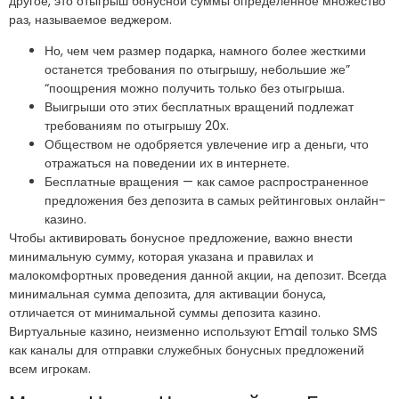
другое, это отыгрыш бонусной суммы определенное множество
раз, называемое веджером.
Но, чем чем размер подарка, намного более жесткими
останется требования по отыгрышу, небольшие же”
“поощрения можно получить только без отыгрыша.
Выигрыши ото этих бесплатных вращений подлежат
требованиям по отыгрышу 20x.
Обществом не одобряется увлечение игр а деньги, что
отражаться на поведении их в интернете.
Бесплатные вращения — как самое распространенное
предложения без депозита в самых рейтинговых онлайн-
казино.
Чтобы активировать бонусное предложение, важно внести
минимальную сумму, которая указана и правилах и
малокомфортных проведения данной акции, на депозит. Всегда
минимальная сумма депозита, для активации бонуса,
отличается от минимальной суммы депозита казино.
Виртуальные казино, неизменно используют Email только SMS
как каналы для отправки служебных бонусных предложений
всем игрокам.