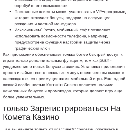
опробуйте его возможности.
Постоянные клиенты может участвовать в VIP-программе,
которая включает бонусы, подарки на следующее
рождения и частной менеджера.
Исключением” “этого, мобильный софт позволяет
использовать возможности телефона, например,
предусмотрена функция настройки защиты через
графический ключ.
Как приложение обеспечивает только более быстрый доступ к
играм только дополнительным функциям, тем как push-
уведомления о новых бонусах а акциях. Установка приложения
проста и займет всего несколько минут, после чего вы сможете
наслаждаться со преимуществами мобильной игры. Еще одной
важной особенностью Kometa Casino является наличие
нежеланных бонусов и промокодов, которые делают игру еще
более увлекательных.
только Зарегистрироваться На
Комета Казино
Там вы найдете только, от классиче%” “рулетки, блэкджека и