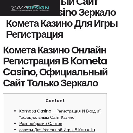
Официальный Сайт
Kometa Casino Зеркало
Комета Казино Для Игры
Регистрация
Комета Казино Онлайн
Регистрация В Kometa
Casino, Официальный
Сайт Только Зеркало
Content
Kometa Casino – Регистрация И Вход и”
“официальным Сайт Казино
Разнообразие Слотов
советы Для Успешной Игры В Kometa