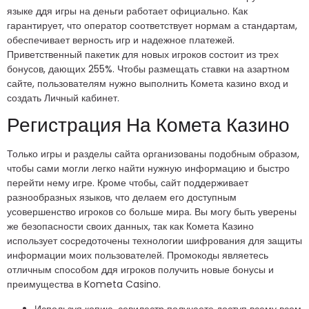
языке ддя игры на деньги работает официально. Как
гарантирует, что оператор соответствует нормам а стандартам,
обеспечивает верность игр и надежное платежей.
Приветственный пакетик для новых игроков состоит из трех
бонусов, дающих 255%. Чтобы размещать ставки на азартном
сайте, пользователям нужно выполнить Комета казино вход и
создать Личный кабинет.
Регистрация На Комета Казино
Только игры и разделы сайта организованы подобным образом,
чтобы сами могли легко найти нужную информацию и быстро
перейти нему игре. Кроме чтобы, сайт поддерживает
разнообразных языков, что делаем его доступным
усовершенство игроков со больше мира. Вы могу быть уверены
же безопасности своих данных, так как Комета Казино
использует сосредоточены технологии шифрования для защиты
информации моих пользователей. Промокоды являетесь
отличным способом ддя игроков получить новые бонусы и
преимущества в Kometa Casino.
Используя копию, севилестр получаете доступ всему всем