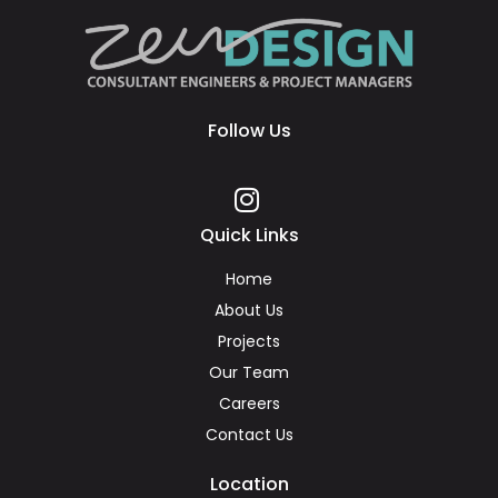
Follow Us
Quick Links
Home
About Us
Projects
Our Team
Careers
Contact Us
Location