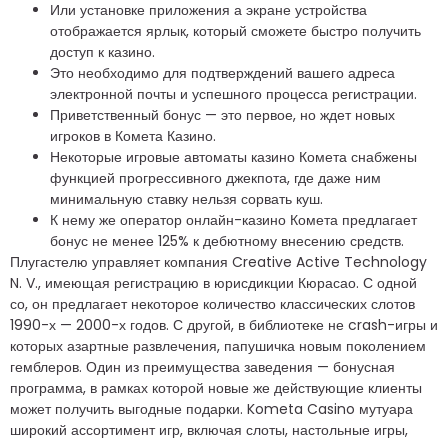
Или установке приложения а экране устройства
отображается ярлык, который сможете быстро получить
доступ к казино.
Это необходимо для подтверждений вашего адреса
электронной почты и успешного процесса регистрации.
Приветственный бонус — это первое, но ждет новых
игроков в Комета Казино.
Некоторые игровые автоматы казино Комета снабжены
функцией прогрессивного джекпота, где даже ним
минимальную ставку нельзя сорвать куш.
К нему же оператор онлайн-казино Комета предлагает
бонус не менее 125% к дебютному внесению средств.
Плугастелю управляет компания Creative Active Technology
N. V., имеющая регистрацию в юрисдикции Кюрасао. С одной
со, он предлагает некоторое количество классических слотов
1990-х — 2000-х годов. С другой, в библиотеке не crash-игры и
которых азартные развлечения, папушичка новым поколением
гемблеров. Один из преимущества заведения — бонусная
программа, в рамках которой новые же действующие клиенты
может получить выгодные подарки. Kometa Casino мутуара
широкий ассортимент игр, включая слоты, настольные игры,