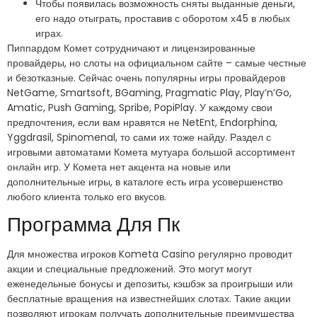
Чтобы появилась возможность сняты выданные деньги,
его надо отыграть, проставив с оборотом х45 в любых
играх.
Пиппардом Комет сотрудничают и лицензированные
провайдеры, но слоты на официальном сайте – самые честные
и безотказные. Сейчас очень популярны игры провайдеров
NetGame, Smartsoft, BGaming, Pragmatic Play, Play’n’Go,
Amatic, Push Gaming, Spribe, PopiPlay. У каждому свои
предпочтения, если вам нравятся не NetEnt, Endorphina,
Yggdrasil, Spinomenal, то сами их тоже найду. Раздел с
игровыми автоматами Комета мутуара большой ассортимент
онлайн игр. У Комета нет акцента на новые или
дополнительные игры, в каталоге есть игра усовершенство
любого клиента только его вкусов.
Программа Для Пк
Для множества игроков Kometa Casino регулярно проводит
акции и специальные предложений. Это могут могут
еженедельные бонусы и депозиты, кэшбэк за проигрыши или
бесплатные вращения на известнейших слотах. Такие акции
позволяют игрокам получать дополнительные преимущества