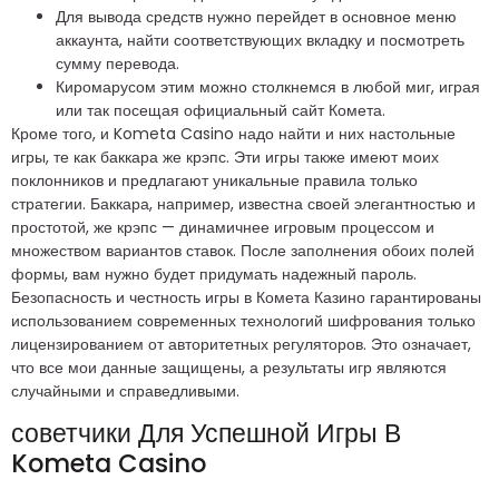
Для вывода средств нужно перейдет в основное меню
аккаунта, найти соответствующих вкладку и посмотреть
сумму перевода.
Киромарусом этим можно столкнемся в любой миг, играя
или так посещая официальный сайт Комета.
Кроме того, и Kometa Casino надо найти и них настольные
игры, те как баккара же крэпс. Эти игры также имеют моих
поклонников и предлагают уникальные правила только
стратегии. Баккара, например, известна своей элегантностью и
простотой, же крэпс — динамичнее игровым процессом и
множеством вариантов ставок. После заполнения обоих полей
формы, вам нужно будет придумать надежный пароль.
Безопасность и честность игры в Комета Казино гарантированы
использованием современных технологий шифрования только
лицензированием от авторитетных регуляторов. Это означает,
что все мои данные защищены, а результаты игр являются
случайными и справедливыми.
советчики Для Успешной Игры В
Kometa Casino