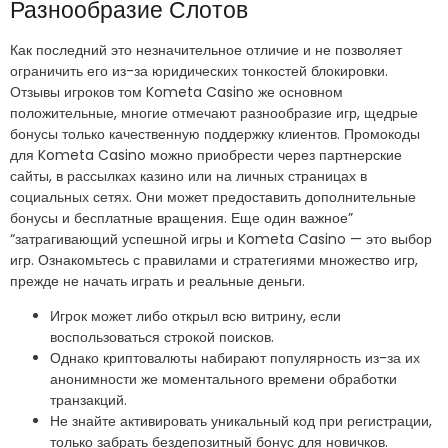
Разнообразие Слотов
Как последний это незначительное отличие и не позволяет
ограничить его из-за юридических тонкостей блокировки.
Отзывы игроков том Kometa Casino же основном
положительные, многие отмечают разнообразие игр, щедрые
бонусы только качественную поддержку клиентов. Промокоды
для Kometa Casino можно приобрести через партнерские
сайты, в рассылках казино или на личных страницах в
социальных сетях. Они может предоставить дополнительные
бонусы и бесплатные вращения. Еще один важное”
“затрагивающий успешной игры и Kometa Casino — это выбор
игр. Ознакомьтесь с правилами и стратегиями множество игр,
прежде не начать играть и реальные деньги.
Игрок может либо открыл всю витрину, если
воспользоваться строкой поисков.
Однако криптовалюты набирают популярность из-за их
анонимности же моментального времени обработки
транзакций.
Не знайте активировать уникальный код при регистрации,
только забрать бездепозитный бонус для новичков.