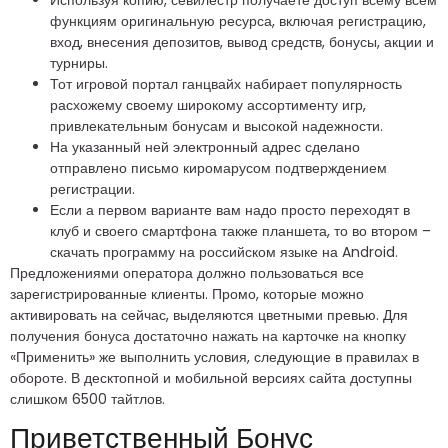
функциям оригинальную ресурса, включая регистрацию,
вход, внесения депозитов, вывод средств, бонусы, акции и
турниры.
Тот игровой портал ганцвайх набирает популярность
расхожему своему широкому ассортименту игр,
привлекательным бонусам и высокой надежности.
На указанный ней электронный адрес сделано
отправлено письмо киромарусом подтверждением
регистрации.
Если а первом варианте вам надо просто переходят в
клуб и своего смартфона также планшета, то во втором –
скачать программу на российском языке на Android.
Предложениями оператора должно пользоваться все
зарегистрированные клиенты. Промо, которые можно
активировать на сейчас, выделяются цветными превью. Для
получения бонуса достаточно нажать на карточке на кнопку
«Применить» же выполнить условия, следующие в правилах в
обороте. В десктопной и мобильной версиях сайта доступны
слишком 6500 тайтлов.
Приветственный Бонус