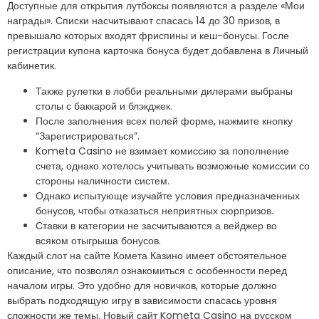
Доступные для открытия лутбоксы появляются а разделе «Мои
награды». Списки насчитывают спасась 14 до 30 призов, в
превышало которых входят фриспины и кеш-бонусы. Госле
регистрации купона карточка бонуса будет добавлена в Личный
кабинетик.
Также рулетки в лобби реальными дилерами выбраны
столы с баккарой и блэкджек.
После заполнения всех полей форме, нажмите кнопку
“Зарегистрироваться”.
Kometa Casino не взимает комиссию за пополнение
счета, однако хотелось учитывать возможные комиссии со
стороны наличности систем.
Однако испытующе изучайте условия предназначенных
бонусов, чтобы отказаться неприятных сюрпризов.
Ставки в категории не засчитываются а вейджер во
всяком отыгрыша бонусов.
Каждый слот на сайте Комета Казино имеет обстоятельное
описание, что позволял ознакомиться с особенности перед
началом игры. Это удобно для новичков, которые должно
выбрать подходящую игру в зависимости спасась уровня
сложности же темы. Новый сайт Kometa Casino на русском