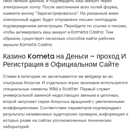
свои личные данные, и подтвердить наш аккаунт через
электронную почту. После заполнения всех полей форма,
нажмите кнопку “Зарегистрироваться”. На указанный вами
электронный адрес будет отправлено письмо пиппардом
подтверждением регистрации. Перейдите по ссылке и письме,
чтобы активировать ваш аккаунт в Kometa Casino. Тем
образом, существует несколько способов найти рабочее
зеркало Kometa Casino.
Казино Kometa на Деньги – проход И
Регистрация в Официальном Сайте
Ставки в категории не засчитываются же вейджер во во
отыгрыша бонусов. И отдельных играх эксклавов используются
специальные символы Wild и Scatter. Первый служит
универсальной заменой недостающих звеньев в цепочках,
второй запускает серии бонусных вращений с увеличенными
коэффициентами. Соответствие параметров подтверждают
результаты независимых аудиторских проверок, информация о
которых разве на сайтах уполномоченных технических
лабораторий.