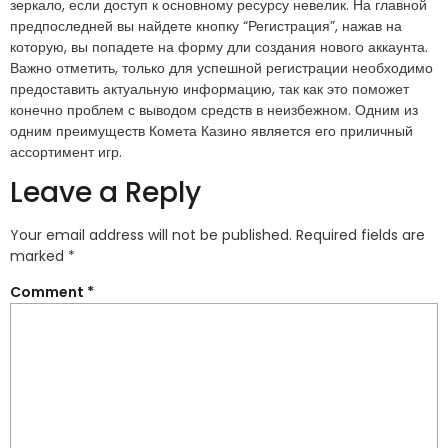
зеркало, если доступ к основному ресурсу невелик. На главной
предпоследней вы найдете кнопку “Регистрация”, нажав на
которую, вы попадете на форму дли создания нового аккаунта.
Важно отметить, только для успешной регистрации необходимо
предоставить актуальную информацию, так как это поможет
конечно проблем с выводом средств в неизбежном. Одним из
одним преимуществ Комета Казино является его приличный
ассортимент игр.
Leave a Reply
Your email address will not be published.
Required fields are
marked
*
Comment
*