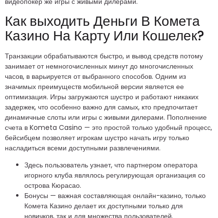
видеопокер же игры с живыми дилерами.
Как выходить Деньги В Комета
Казино На Карту Или Кошелек?
Транзакции обрабатываются быстро, и вывод средств потому
занимает от немногочисленных минут до многочисленных
часов, в варьируется от выбранного способов. Одним из
значимых преимуществ мобильной версии является ее
оптимизация. Игры загружаются шустро и работают никаких
задержек, что особенно важно для самых, кто предпочитает
динамичные слоты или игры с живыми дилерами. Пополнение
счета в Kometa Casino — это простой только удобный процесс,
бейсибцем позволяет игрокам шустро начать игру только
насладиться всеми доступными развлечениями.
Здесь пользователь узнает, что партнером оператора
игорного клуба являлось регулирующая организация со
острова Кюрасао.
Бонусы — важная составляющая онлайн-казино, только
Комета Казино делает их доступными только для
новичков, так и для множества пользователей.