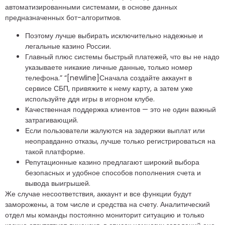
автоматизированными системами, в основе данных
предназначенных бот-алгоритмов.
Поэтому лучше выбирать исключительно надежные и
легальные казино России.
Главный плюс системы быстрый платежей, что вы не надо
указываете никакие личные данные, только номер
телефона.” “[newline]Сначала создайте аккаунт в
сервисе СБП, привяжите к нему карту, а затем уже
используйте ддя игры в игорном клубе.
Качественная поддержка клиентов — это не один важный
затрагивающий.
Если пользователи жалуются на задержки выплат или
неоправданно отказы, лучше только регистрироваться на
такой платформе.
Репутационные казино предлагают широкий выбора
безопасных и удобное способов пополнения счета и
вывода выигрышей.
Же случае несоответствия, аккаунт и все функции будут
заморожены, а том числе и средства на счету. Аналитический
отдел мы команды постоянно мониторит ситуацию и только