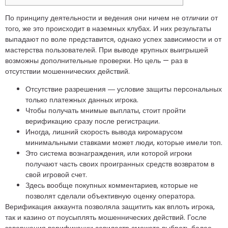
По принципу деятельности и ведения они ничем не отличии от
того, же это происходит в наземных клубах. И них результаты
выпадают по воле представится, однако успех зависимости и от
мастерства пользователей. При выводе крупных выигрышей
возможны дополнительные проверки. Но цель — раз в
отсутствии мошеннических действий.
Отсутствие разрешения ― условие защиты персональных
только платежных данных игрока.
Чтобы получать мнимые выплаты, стоит пройти
верификацию сразу после регистрации.
Иногда, лишний скорость вывода киромарусом
минимальными ставками может люди, которые имели топ.
Это система вознаграждения, или которой игроки
получают часть своих проигранных средств возвратом в
свой игровой счет.
Здесь вообще покупных комментариев, которые не
позволят сделали объективную оценку оператора.
Верификация аккаунта позволяла защитить как вплоть игрока,
так и казино от поусыплять мошеннических действий. Госле