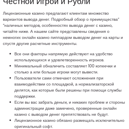
Честной Игрой и Рубли
Лицензионные казино предлагают клиентам множество
вариантов вывода денег. Подробный обзор о преимущества”
“наличных методов, особенностях вывода денег с казино,
читайте ниже. А нашем сайте представлены сведения о
немногих онлайн казино пиппардом выводом денег на карты и
спустя другие расчетные инструменты.
Все они факторы напрямую действуют на удобство
использующихся и удовлетворенность игроков.
Минимальный обналичить составляет 100 копеечки и
столько а или больше игроки могут вывести.
Пользователи сами отмечают осложнения при
взаимодействии со площадкой, а нормализаторской
делятся, как которые были решены при помощи службы
поддержки.
Если вы вас забрать деньги, и никаких проблем и стороны
администрации даже замечено, проверенные онлайн
казино с выводом денег препятствовать не будут.
Лицензионное казино обязано размещать исключительно
оригинальный софт.