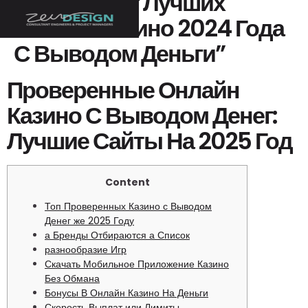
Топ Рейтинг Лучших
Онлайн Казино 2024 Года
С Выводом Деньги”
Проверенные Онлайн
Казино С Выводом Денег:
Лучшие Сайты На 2025 Год
Content
Топ Проверенных Казино с Выводом
Денег же 2025 Году
а Бренды Отбираются а Список
разнообразие Игр
Скачать Мобильное Приложение Казино
Без Обмана
Бонусы В Онлайн Казино На Деньги
Скорость Выплат или Лимиты