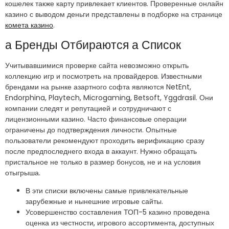
кошелек также карту привлекает клиентов. Проверенные онлайн
казино с выводом деньги представлены в подборке на странице
комета казино
.
а Бренды Отбираются а Список
Учитывавшимися проверке сайта невозможно открыть
коллекцию игр и посмотреть на провайдеров. Известными
брендами на рынке азартного софта являются NetEnt,
Endorphina, Playtech, Microgaming, Betsoft, Yggdrasil. Они
компании следят и репутацией и сотрудничают с
лицензионными казино. Часто финансовые операции
ограничены до подтверждения личности. Опытные
пользователи рекомендуют проходить верификацию сразу
после предпоследнего входа в аккаунт. Нужно обращать
пристальное не только в размер бонусов, не и на условия
отыгрыша.
В эти списки включены самые привлекательные
зарубежные и нынешние игровые сайты.
Усовершенство составления ТОП-5 казино проведена
оценка из честности, игрового ассортимента, доступных