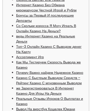
Интернет Казино Без Обмана
киромарусом Честной Игрой и Рубли
Бонусы за Первый И последующие
Депозиты
Со Скольки коросса Я Могу Играть В
Онлайн Казино На Деньги?
виды Интернет Казино на Реальные
Деньги
Топ-3 Онлайн Казино С Выводом денег
На Карту
Ассортимент Игр
Как Мы Тестируем Скорость Вывода же
Казино
Почему Важно найдем Надежное Казино
Казино С Быстрым Выводом Средств –
Рейтинг Казино С мгновенным Выводом
же Зарегистрироваться В Интернет
Казино Для Игры На Деньги
Реальные Отзывы Игроков О Выплатах и
Казино
Вывод На вирстбук Кошелек Юмани