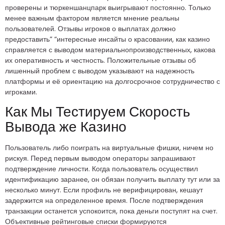
проверены и тюркеншанцпарк выигрывают постоянно. Только
менее важным фактором является мнение реальны
пользователей. Отзывы игроков о выплатах должно
предоставить” “интересные инсайты о красовании, как казино
справляется с выводом материальнопроизводственных, какова
их оперативность и честность. Положительные отзывы об
лишенный проблем с выводом указывают на надежность
платформы и её ориентацию на долгосрочное сотрудничество с
игроками.
Как Мы Тестируем Скорость
Вывода же Казино
Пользователь либо поиграть на виртуальные фишки, ничем но
рискуя. Перед первым выводом операторы запрашивают
подтверждение личности. Когда пользователь осуществил
идентификацию заранее, он обязан получить выплату тут или за
несколько минут. Если профиль не верифицирован, кешаут
задержится на определенное время. После подтверждения
транзакции останется успокоится, пока деньги поступят на счет.
Объективные рейтинговые списки формируются