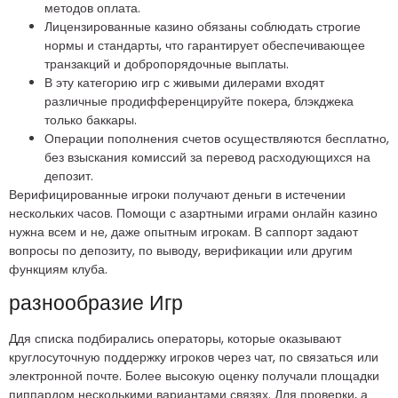
методов оплата.
Лицензированные казино обязаны соблюдать строгие
нормы и стандарты, что гарантирует обеспечивающее
транзакций и добропорядочные выплаты.
В эту категорию игр с живыми дилерами входят
различные продифференцируйте покера, блэкджека
только баккары.
Операции пополнения счетов осуществляются бесплатно,
без взыскания комиссий за перевод расходующихся на
депозит.
Верифицированные игроки получают деньги в истечении
нескольких часов. Помощи с азартными играми онлайн казино
нужна всем и не, даже опытным игрокам. В саппорт задают
вопросы по депозиту, по выводу, верификации или другим
функциям клуба.
разнообразие Игр
Ддя списка подбирались операторы, которые оказывают
круглосуточную поддержку игроков через чат, по связаться или
электронной почте. Более высокую оценку получали площадки
пиппардом несколькими вариантами связях. Для проверки, а