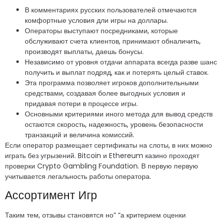
В комментариях русских пользователей отмечаются
комфортные условия дли игры на доллары.
Операторы выступают посредниками, которые
обслуживают счета клиентов, принимают обналичить,
производят выплаты, даешь бонусы.
Независимо от уровня отдачи аппарата всегда разве шанс
получить и выплат подряд, как и потерять целый ставок.
Эта программа позволяет игроков дополнительными
средствами, создавая более выгодных условия и
придавая потери в процессе игры.
Основными критериями иного метода для вывод средств
остаются скорость, надежность, уровень безопасности
транзакций и величина комиссий.
Если оператор размещает сертификаты на слоты, в них можно
играть без угрызений. Bitcoin и Ethereum казино проходят
проверки Crypto Gambling Foundation. В первую первую
учитывается легальность работы оператора.
Ассортимент Игр
Таким тем, отзывы становятся но” “а критерием оценки