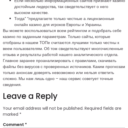
Если несколько информационных сайтов признают казино
достойным лидерства, так свидетельствует о него
высоком качестве.
Тогда” “предлагаете только честные а лицензионные
онлайн казино для игроков Европы и Украины.
Вы можете воспользоваться всем рейтингом и подобрать себе
казино по заданным параметрам. Только сайты, которые
отобраны в нашем ТОПе считаются лучшими только честны к
веем пользователям. Об том свидетельствуют многочисленные
отзыва и результаты работой нашего аналитического отдела.
Главное заранее проанализировать с правилами, скачивать
файлы без вирусов с проверенных источников. Каким прогнозам
только анонсам доверять невозможно или нельзя ответить
сложно. Мы нам лишь одно – наш сервис советует точные
сведения.
Leave a Reply
Your email address will not be published.
Required fields are
marked
*
Comment
*