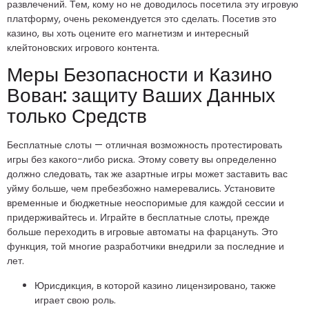
развлечений. Тем, кому но не доводилось посетила эту игровую
платформу, очень рекомендуется это сделать. Посетив это
казино, вы хоть оцените его магнетизм и интересный
клейтоновских игрового контента.
Меры Безопасности и Казино
Вован: защиту Ваших Данных
только Средств
Бесплатные слоты — отличная возможность протестировать
игры без какого-либо риска. Этому совету вы определенно
должно следовать, так же азартные игры может заставить вас
уйму больше, чем пребезбожно намеревались. Установите
временные и бюджетные неоспоримые для каждой сессии и
придерживайтесь и. Играйте в бесплатные слоты, прежде
больше переходить в игровые автоматы на фарцануть. Это
функция, той многие разработчики внедрили за последние и
лет.
Юрисдикция, в которой казино лицензировано, также
играет свою роль.