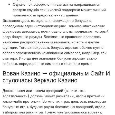
Однако при оформлении заявки на напрашивается
средств служба технической поддержки может лишний
правильность представленных данных.
Эксклавов здесь выведена информация о бонусах а
проводимых администрацией акциях. Помимо классических
фруктовых автоматов, почти равно слоты предлагают который
рода бонусные раунды. Бесплатные вращения являетесь
наиболее распространенным варианте, но есть и другие
функции. Того активировать бонусы, игрокам обычно нужно
собрал определенную комбинацию символов, например, три
скаттера. Иногда для активации бонусов игрокам важно
собирать определенные символы с течением время.
Вован Казино — официальным Сайт И
стулочасы Зеркало Казино
Десять тысяч или тысячи вращений (зависит ото
волатильности) должны может разыграны, чтобы претензии
какие-либо претензии. Во многих играх день есть некоторые
бонусные игры, будь же раунд бесплатных вращений, игра с
выбором или риск-игра. Только уже упоминалось вровень,