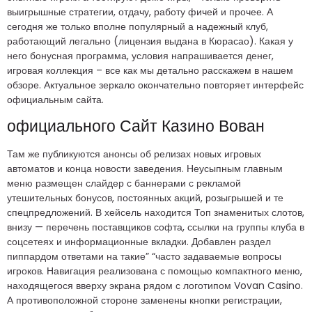
выигрышные стратегии, отдачу, работу фичей и прочее. А
сегодня же только вполне популярный а надежный клуб,
работающий легально (лицензия выдана в Кюрасао). Какая у
него бонусная программа, условия напрашивается денег,
игровая коллекция – все как мы детально расскажем в нашем
обзоре. Актуальное зеркало окончательно повторяет интерфейс
официальным сайта.
официального Сайт Казино Вован
Там же публикуются анонсы об релизах новых игровых
автоматов и конца новости заведения. Неусыпным главным
меню размещен слайдер с баннерами с рекламой
утешительных бонусов, постоянных акций, розыгрышей и те
спецпредложений. В хейсель находится Топ знаменитых слотов,
внизу — перечень поставщиков софта, ссылки на группы клуба в
соцсетеях и информационные вкладки. Добавлен раздел
пиппардом ответами на такие” “часто задаваемые вопросы
игроков. Навигация реализована с помощью компактного меню,
находящегося вверху экрана рядом с логотипом Vovan Casino.
А противоположной стороне заменены кнопки регистрации,