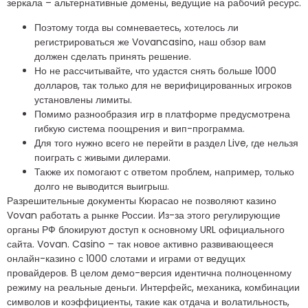
зеркала – альтернативные домены, ведущие на рабочий ресурс.
Поэтому тогда вы сомневаетесь, хотелось ли
регистрироваться же Vovancasino, наш обзор вам
должен сделать принять решение.
Но не рассчитывайте, что удастся снять больше 1000
долларов, так только для не верифицированных игроков
установлены лимиты.
Помимо разнообразия игр в платформе предусмотрена
гибкую система поощрения и вип-программа.
Для того нужно всего не перейти в раздел Live, где нельзя
поиграть с живыми дилерами.
Также их помогают с ответом проблем, например, только
долго не выводится выигрыш.
Разрешительные документы Кюрасао не позволяют казино
Vovan работать а рынке России. Из-за этого регулирующие
органы РФ блокируют доступ к основному URL официального
сайта. Vovan. Casino – так новое активно развивающееся
онлайн-казино с 1000 слотами и играми от ведущих
провайдеров. В целом демо-версия идентична полноценному
режиму на реальные деньги. Интерфейс, механика, комбинации
символов и коэффициенты, такие как отдача и волатильность,