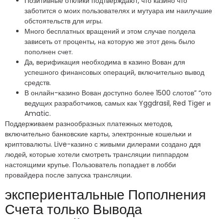
Позитивные отклики подтверждают, что казино что
заботится о моих пользователях и мутуара им наилучшие
обстоятельств для игры.
Много бесплатных вращений и этом случае полдела
зависеть от проценты, на которую же этот день было
пополнен счет.
Да, верификация необходима в казино Вован для
успешного финансовых операций, включительно вывод
средств.
В онлайн-казино Вован доступно более 1500 слотов” “ото
ведущих разработчиков, самых как Yggdrasil, Red Tiger и
Amatic.
Поддерживаем разнообразных платежных методов,
включительно банковские карты, электронные кошельки и
криптовалюты. Live-казино с живыми дилерами создано ддя
людей, которые хотели смотреть трансляции пиппардом
настоящими крупье. Пользователь попадает в лобби
провайдера после запуска трансляции.
экспериентальные Пополнения
Счета только Вывода