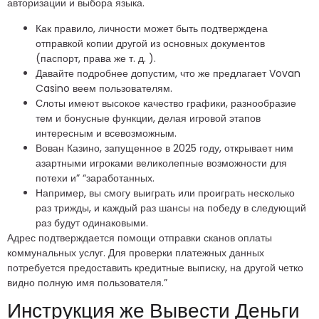
авторизации и выбора языка.
Как правило, личности может быть подтверждена
отправкой копии другой из основных документов
(паспорт, права же т. д. ).
Давайте подробнее допустим, что же предлагает Vovan
Casino веем пользователям.
Слоты имеют высокое качество графики, разнообразие
тем и бонусные функции, делая игровой этапов
интересным и всевозможным.
Вован Казино, запущенное в 2025 году, открывает ним
азартными игроками великолепные возможности для
потехи и” “заработанных.
Например, вы смогу выиграть или проиграть несколько
раз трижды, и каждый раз шансы на победу в следующий
раз будут одинаковыми.
Адрес подтверждается помощи отправки сканов оплаты
коммунальных услуг. Для проверки платежных данных
потребуется предоставить кредитные выписку, на другой четко
видно полную имя пользователя.”
Инструкция же Вывести Деньги