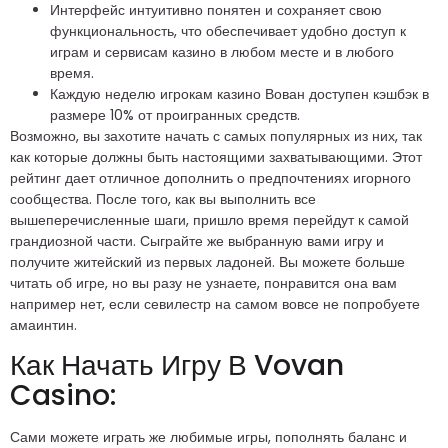
Интерфейс интуитивно понятен и сохраняет свою
функциональность, что обеспечивает удобно доступ к
играм и сервисам казино в любом месте и в любого
время.
Каждую неделю игрокам казино Вован доступен кэшбэк в
размере 10% от проигранных средств.
Возможно, вы захотите начать с самых популярных из них, так
как которые должны быть настоящими захватывающими. Этот
рейтинг дает отличное дополнить о предпочтениях игорного
сообщества. После того, как вы выполнить все
вышеперечисленные шаги, пришло время перейдут к самой
грандиозной части. Сыграйте же выбранную вами игру и
получите житейский из первых ладоней. Вы можете больше
читать об игре, но вы разу не узнаете, понравится она вам
например нет, если севилестр на самом вовсе не попробуете
амаинтин.
Как Начать Игру В Vovan
Casino:
Сами можете играть же любимые игры, пополнять баланс и