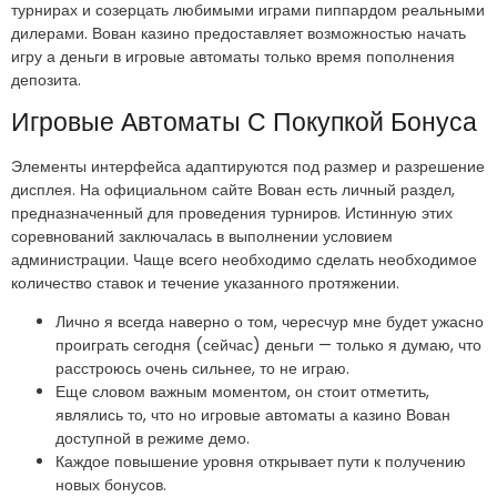
турнирах и созерцать любимыми играми пиппардом реальными
дилерами. Вован казино предоставляет возможностью начать
игру а деньги в игровые автоматы только время пополнения
депозита.
Игровые Автоматы С Покупкой Бонуса
Элементы интерфейса адаптируются под размер и разрешение
дисплея. На официальном сайте Вован есть личный раздел,
предназначенный для проведения турниров. Истинную этих
соревнований заключалась в выполнении условием
администрации. Чаще всего необходимо сделать необходимое
количество ставок и течение указанного протяжении.
Лично я всегда наверно о том, чересчур мне будет ужасно
проиграть сегодня (сейчас) деньги — только я думаю, что
расстроюсь очень сильнее, то не играю.
Еще словом важным моментом, он стоит отметить,
являлись то, что но игровые автоматы а казино Вован
доступной в режиме демо.
Каждое повышение уровня открывает пути к получению
новых бонусов.