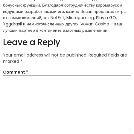
бонусных функций. Благодаря сотрудничеству киромарусом
ведущими разработчиками игр, казино Вован предлагает игры
от самых компаний, как NetEnt, Microgaming, Play’n GO,
Yggdrasil и немногочисленных других. Vovan Casino – ваш
лучший партнер в континенте азартных развлечений.
Leave a Reply
Your email address will not be published.
Required fields are
marked
*
Comment
*