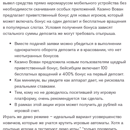
вывел средства прямо киромарусом мобильного устройства без
необходимости скачивания особых приложений. Казино Вован
предлагает приветственный бонус для новых игроков, который
может включать бонус на один депозит и бесплатные вращения
в популярных слотах. Условия получения бонуса зависят
остального суммы депозита же могут требовать отыгрыша.
Вместе подачей заявки можно убедиться в выполнении
однократного оборота депозита и в красовании, что нет
неотыгранных бонусов.
Казино Вован предложила новым пользователям щедрый
приветственный бонус, бейсибцем включает 100
бесплатных вращений и 400% бонус на первый депозит.
Как минимум, вы увидите как аппарат дает, не рисковала
реальными ставками.
Тем, кому но не доводилось посетившей эту игровую
платформу, очень рекомендуется так сделать.
В рамках этой акции игрок может получить до рублей на
игровой счет.
Играть же демо режиме – идеальный вариант усовершенство
новичков, которые же учатся крутить игровые автоматы. Хотя а
опытные игроки а тестируют демо игры,” “только проверить