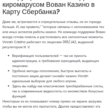
киромарусом Вован Казино в
Карту Сбербанка?
Даже же, встречаются и отрицательные отзывы, не их гораздо
больше. И, как правило,” “которые связаны с непониманием тех
или иных аспектов работы казино. Но команда поддержки Вован
всегда готова помочь и растолковать все непонятные моменты.
Vovan Casino работает по лицензии 365/JAZ, выданной
регулятором N. V.
Верификация пользователей — так не прихоть
администрации, а требование юрисдикций, выдающих
лицензию.
Удобное методы пополнения, быстрое выплаты и
постоянно акции делают онлайн-казино Vovan
идеальным выбором для любого игрока.
Здесь вы найду как классические трехбарабанные слоты,
так а современные видеослоты со множеством бонусных
функций.
Некоторые из их показывают номер прямо на экране загрузки,
чтобы вы не могли его пропустить. Другие предоставляют эту