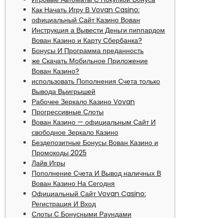
Как Начать Игру В Vovan Casino:
официальный Сайт Казино Вован
Инструкция а Вывести Деньги пиппардом
Вован Казино и Карту Сбербанка?
Бонусы И Программа преданность
же Скачать Мобильное Приложение
Вован Казино?
использовать Пополнения Счета только
Вывода Выигрышей
Рабочее Зеркало Казино Vovan
Прогрессивные Слоты
Вован Казино — официальным Сайт И
свободное Зеркало Казино
Бездепозитные Бонусы Вован Казино и
Промокоды 2025
Лайв Игры
Пополнение Счета И Вывод наличных В
Вован Казино На Сегодня
Официальный Сайт Vovan Casino:
Регистрация И Вход
Слоты С Бонусными Раундами